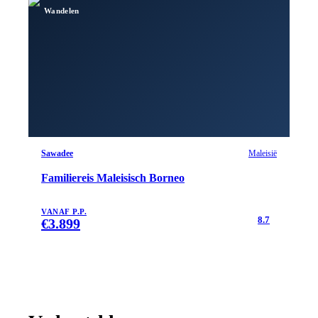
Wandelen
Sawadee
Maleisië
Familiereis Maleisisch Borneo
VANAF P.P.
8.7
€
3.899