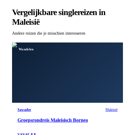
Vergelijkbare singlereizen
in
Maleisië
Andere reizen die je misschien interesseren
Wandelen
Sawadee
Maleisië
Groepsrondreis Maleisisch Borneo
VANAF P.P.