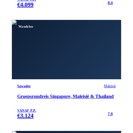
8.4
€
4.099
Wandelen
Sawadee
Maleisië
Groepsrondreis Singapore, Maleisië & Thailand
VANAF P.P.
7.9
€
3.124