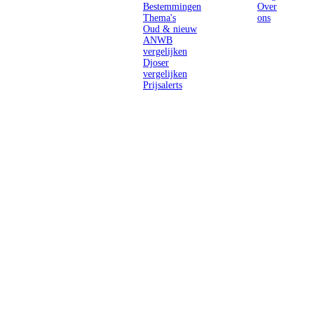
Bestemmingen
Over
Thema's
ons
Oud & nieuw
ANWB
vergelijken
Djoser
vergelijken
Prijsalerts
Singlereizen
voor solo-
reizigers uit
Nederland en
België.
Ontmoet
gelijkgestemde
reizigers en
ontdek de
wereld.
2026 Singletravels.nl & Singletravels.be - De grootste keuze in