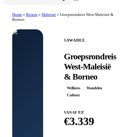
Home
»
Reizen
»
Maleisië
»
Groepsrondreis West-Maleisië &
Borneo
SAWADEE
Groepsrondreis
West-Maleisië
& Borneo
Wellness
Wandelen
Cultuur
VANAF P.P.
€
3.339