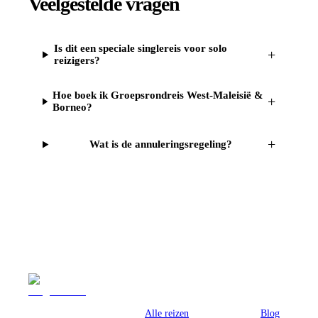
Veelgestelde vragen
Is dit een speciale singlereis voor solo
+
reizigers?
Hoe boek ik Groepsrondreis West-Maleisië &
+
Borneo?
+
Wat is de annuleringsregeling?
Reizen
Inspiratie
Pr
Alle reizen
Blog