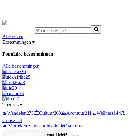
⚡
Juni-deals:
tot 15% korting op singlereizen Portugal &
Griekenland
—
bekijk aanbod
Alle reizen
Bestemmingen
▾
Populaire bestemmingen
Alle bestemmingen →
Indonesië
26
Zuid-Afrika
25
Marokko
23
India
20
Thailand
19
China
17
Thema's
▾
🥾
Wandelen
273
🏛️
Cultuur
263
⛰️
Avontuur
241
🧘
Wellness
144
🚢
Cruise
123
🔥 Vertrek deze maand
Inspiratie
Over ons
voor Nederland
voor België