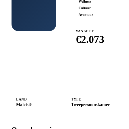
Wellness
Cultuur
Avontuur
VANAF P.P.
€
2.073
Boek bij
Shoestring
LAND
TYPE
Maleisië
Tweepersoonskamer