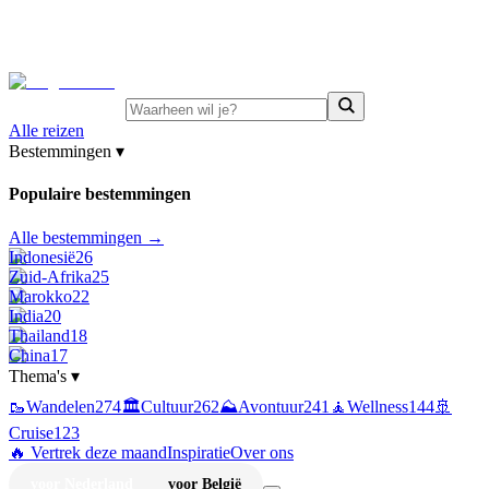
⚡
Juni-deals:
tot 15% korting op singlereizen Portugal &
Griekenland
—
bekijk aanbod
Alle reizen
Bestemmingen
▾
Populaire bestemmingen
Alle bestemmingen →
Indonesië
26
Zuid-Afrika
25
Marokko
22
India
20
Thailand
18
China
17
Thema's
▾
🥾
Wandelen
274
🏛️
Cultuur
262
⛰️
Avontuur
241
🧘
Wellness
144
🚢
Cruise
123
🔥 Vertrek deze maand
Inspiratie
Over ons
voor Nederland
voor België