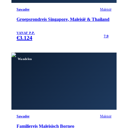
Sawadee
Maleisië
Groepsrondreis Singapore, Maleisië & Thailand
VANAF P.P.
7.9
€
3.124
Wandelen
Sawadee
Maleisië
Familiereis Maleisisch Borneo