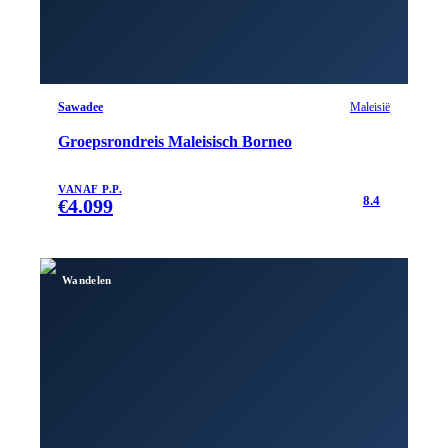
Sawadee
Maleisië
Groepsrondreis Maleisisch Borneo
VANAF P.P.
8.4
€
4.099
Wandelen