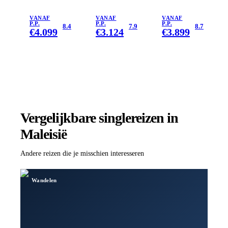
Borneo
Maleisië &
Borneo
Thailand
VANAF
VANAF
VANAF
P.P.
P.P.
P.P.
8.4
7.9
8.7
€
4.099
€
3.124
€
3.899
Vergelijkbare singlereizen
in
Maleisië
Andere reizen die je misschien interesseren
Wandelen