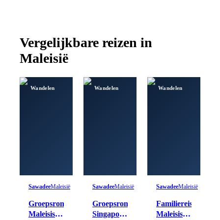
Vergelijkbare reizen in
Maleisië
Wandelen
Wandelen
Wandelen
Sawadee
Maleisië
Sawadee
Maleisië
Sawadee
Maleisië
Groepsrondreis
Groepsrondreis
Familiereis
Maleisisch
Singapore,
Maleisisch