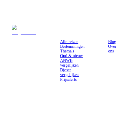
Reizen
Inspiratie
Pr
Alle reizen
Blog
Bestemmingen
Over
Thema's
ons
Oud & nieuw
ANWB
vergelijken
Djoser
vergelijken
Prijsalerts
Singlereizen
voor solo-
reizigers uit
Nederland en
België.
Ontmoet
gelijkgestemde
reizigers en