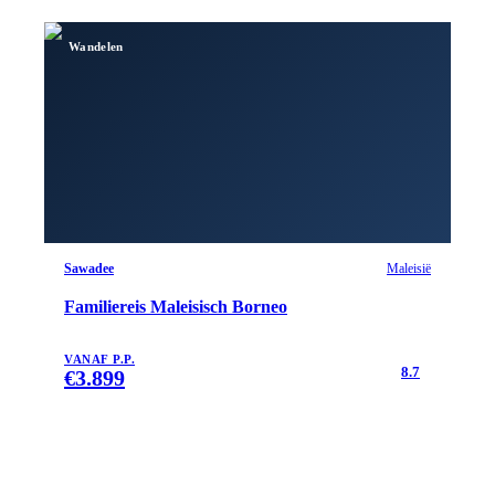
Wandelen
Sawadee
Maleisië
Familiereis Maleisisch Borneo
VANAF P.P.
8.7
€
3.899