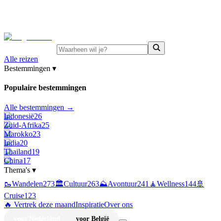
⚡
Juni-deals:
tot 15% korting op singlereizen Portugal &
Griekenland
—
bekijk aanbod
Alle reizen
Bestemmingen
▾
Populaire bestemmingen
Alle bestemmingen →
Indonesië
26
Zuid-Afrika
25
Marokko
23
India
20
Thailand
19
China
17
Thema's
▾
🥾
Wandelen
273
🏛️
Cultuur
263
⛰️
Avontuur
241
🧘
Wellness
144
🚢
Cruise
123
🔥 Vertrek deze maand
Inspiratie
Over ons
voor Nederland
voor België