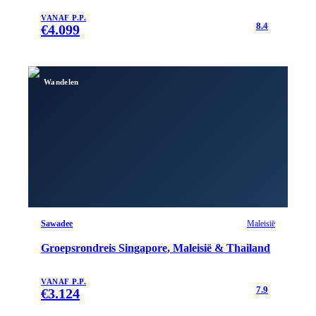
VANAF P.P.
8.4
€
4.099
Wandelen
Sawadee
Maleisië
Groepsrondreis Singapore, Maleisië & Thailand
VANAF P.P.
7.9
€
3.124