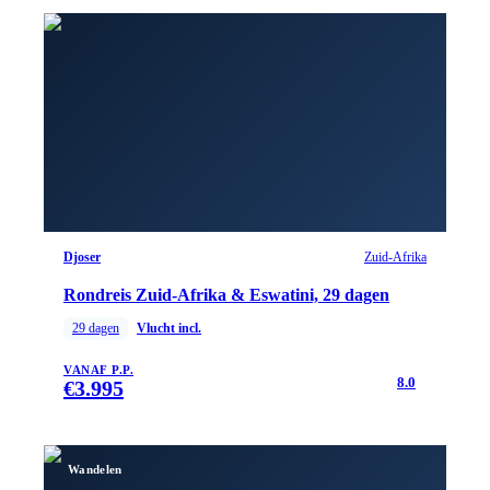
Djoser
Zuid-Afrika
Rondreis Zuid-Afrika & Eswatini, 29 dagen
29
dagen
Vlucht incl.
VANAF P.P.
8.0
€
3.995
Wandelen