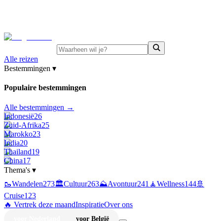
⚡
Juni-deals:
tot 15% korting op singlereizen Portugal &
Griekenland
—
bekijk aanbod
Alle reizen
Bestemmingen
▾
Populaire bestemmingen
Alle bestemmingen →
Indonesië
26
Zuid-Afrika
25
Marokko
23
India
20
Thailand
19
China
17
Thema's
▾
🥾
Wandelen
273
🏛️
Cultuur
263
⛰️
Avontuur
241
🧘
Wellness
144
🚢
Cruise
123
🔥 Vertrek deze maand
Inspiratie
Over ons
voor Nederland
voor België