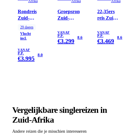
Afrika
Afrika
Afrika
Rondreis
Groepsrondreis
22-35ers
Zuid-
Zuid-
reis Zuid-
Afrika &
Afrika
Afrika
29
dagen
Eswatini,
Tuinroute
VANAF
VANAF
Vlucht
P.P.
P.P.
29 dagen
& Kruger
8.6
8.6
incl.
€
3.299
€
3.469
VANAF
P.P.
8.0
€
3.995
Vergelijkbare singlereizen
in
Zuid-Afrika
Andere reizen die je misschien interesseren