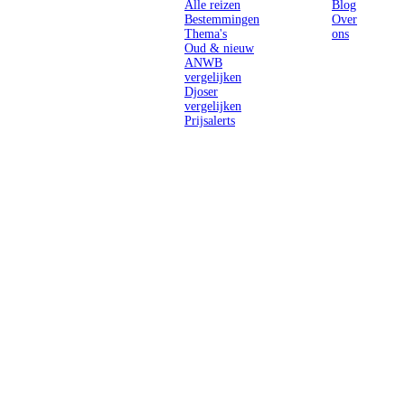
Alle reizen
Blog
Bestemmingen
Over
Thema's
ons
Oud & nieuw
ANWB
vergelijken
Djoser
vergelijken
Prijsalerts
Singlereizen
voor solo-
reizigers uit
Nederland en
België.
Ontmoet
gelijkgestemde
reizigers en
ontdek de
wereld.
2026 Singletravels.nl & Singletravels.be - De grootste keuze in