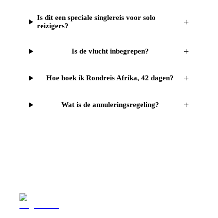
Is dit een speciale singlereis voor solo
+
reizigers?
+
Is de vlucht inbegrepen?
+
Hoe boek ik Rondreis Afrika, 42 dagen?
+
Wat is de annuleringsregeling?
Reizen
Inspiratie
Pr