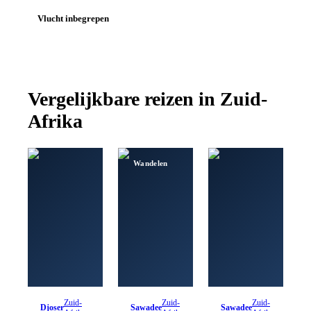
Vlucht inbegrepen
Vergelijkbare reizen in
Zuid-
Afrika
Wandelen
Zuid-
Zuid-
Zuid-
Djoser
Sawadee
Sawadee