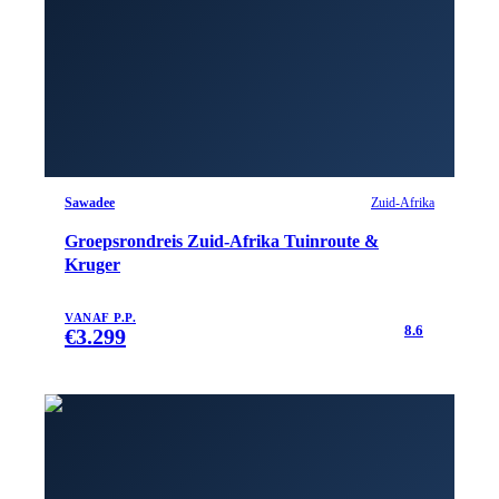
Sawadee
Zuid-Afrika
Groepsrondreis Zuid-Afrika Tuinroute &
Kruger
VANAF P.P.
8.6
€
3.299