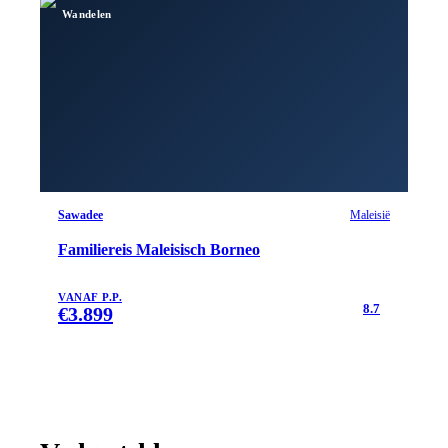
Wandelen
Sawadee
Maleisië
Familiereis Maleisisch Borneo
VANAF P.P.
8.7
€
3.899