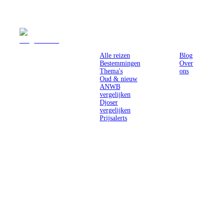
Reizen
Inspiratie
Pr
Alle reizen
Blog
Bestemmingen
Over
Thema's
ons
Oud & nieuw
ANWB
vergelijken
Djoser
vergelijken
Prijsalerts
Singlereizen
voor solo-
reizigers uit
Nederland en
België.
Ontmoet
gelijkgestemde
reizigers en
ontdek de