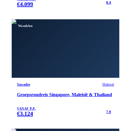
8.4
€
4.099
Wandelen
Sawadee
Maleisië
Groepsrondreis Singapore, Maleisië & Thailand
VANAF P.P.
7.9
€
3.124