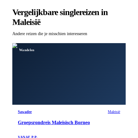
Vergelijkbare singlereizen
in
Maleisië
Andere reizen die je misschien interesseren
Wandelen
Sawadee
Maleisië
Groepsrondreis Maleisisch Borneo
VANAF P.P.