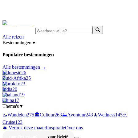
⚡
Juni-deals:
tot 15% korting op singlereizen Portugal &
Griekenland
—
bekijk aanbod
Alle reizen
Bestemmingen
▾
Populaire bestemmingen
Alle bestemmingen →
Indonesië
26
Zuid-Afrika
25
Marokko
23
India
20
Thailand
19
China
17
Thema's
▾
🥾
Wandelen
275
🏛️
Cultuur
263
⛰️
Avontuur
243
🧘
Wellness
145
🚢
Cruise
123
🔥 Vertrek deze maand
Inspiratie
Over ons
voor Nederland
voor België