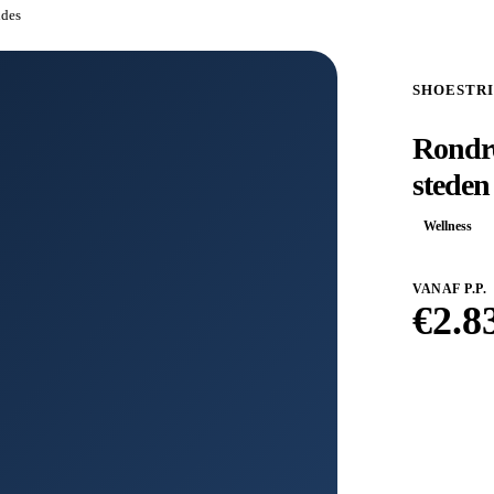
ndes
SHOESTR
Rondre
steden
Wellness
VANAF P.P.
€
2.8