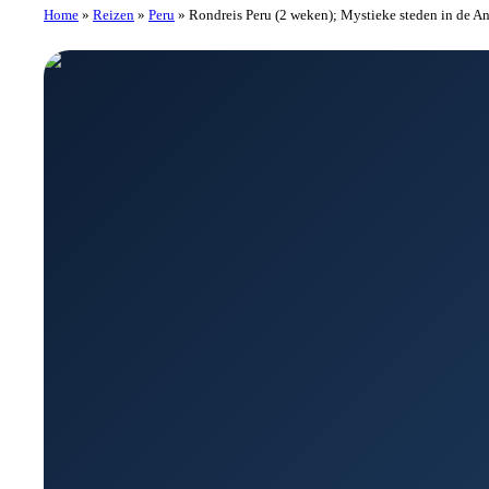
Home
»
Reizen
»
Peru
»
Rondreis Peru (2 weken); Mystieke steden in de A