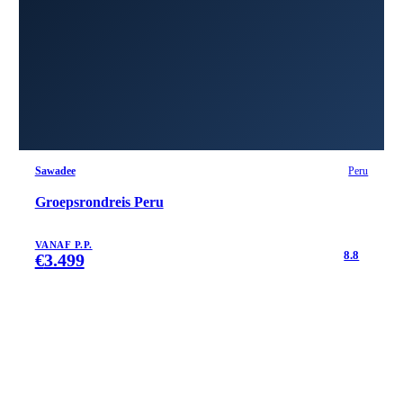
Sawadee
Peru
Groepsrondreis Peru
VANAF P.P.
8.8
€
3.499