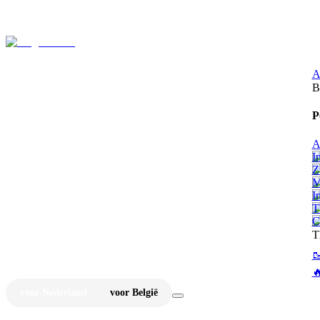
⚡
Ju
A
B
P
A
I
Z
M
I
T
C
T


voor Nederland
voor België