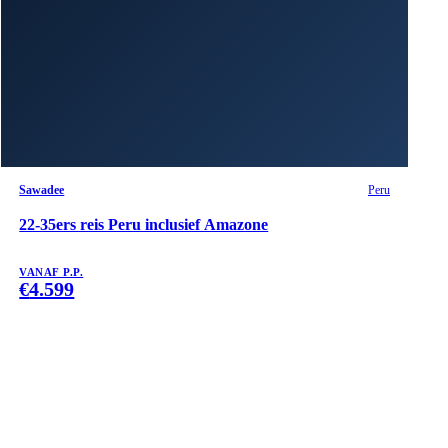
Sawadee
Peru
22-35ers reis Peru inclusief Amazone
VANAF P.P.
€
4.599