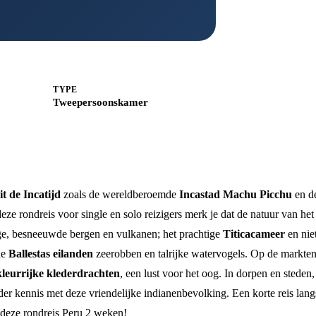
TYPE
Tweepersoonskamer
it de Incatijd
zoals de wereldberoemde
Incastad Machu Picchu
en d
deze rondreis voor single en solo reizigers merk je dat de natuur van het 
ge, besneeuwde bergen en vulkanen; het prachtige
Titicacameer
en niet
de
Ballestas eilanden
zeerobben en talrijke watervogels. Op de markte
kleurrijke klederdrachten
, een lust voor het oog. In dorpen en steden,
er kennis met deze vriendelijke indianenbevolking. Een korte reis langs
 deze rondreis Peru 2 weken!