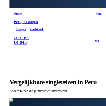
Djoser
Peru
Peru, 21 dagen
21
dagen
Vlucht incl.
VANAF P.P.
9.4
€
4.045
Vergelijkbare singlereizen
in Peru
Andere reizen die je misschien interesseren