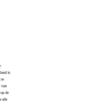
e
land is
 te
n van
 op de
 alle