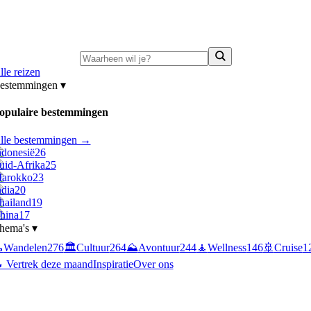
ni-deals:
tot 15% korting op singlereizen Portugal & Griekenland
—
bekijk a
lle reizen
estemmingen
▾
opulaire bestemmingen
lle bestemmingen →
ndonesië
26
uid-Afrika
25
arokko
23
ndia
20
hailand
19
hina
17
hema's
▾

Wandelen
276
🏛️
Cultuur
264
⛰️
Avontuur
244
🧘
Wellness
146
🚢
Cruise
1
 Vertrek deze maand
Inspiratie
Over ons