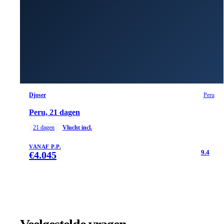
Djoser
Peru
Peru, 21 dagen
21
dagen
Vlucht incl.
VANAF P.P.
9.4
€
4.045