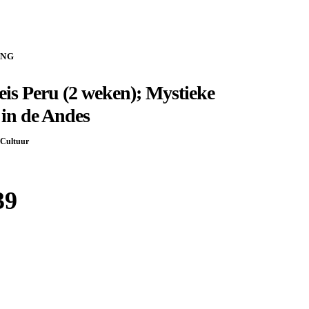
ING
is Peru (2 weken); Mystieke
 in de Andes
Cultuur
39
Boek bij
Shoestring