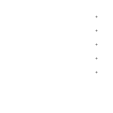
+
+
+
+
+