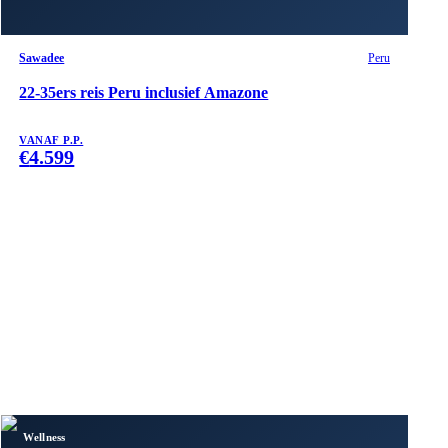
Sawadee
Peru
22-35ers reis Peru inclusief Amazone
VANAF P.P.
€
4.599
Wellness