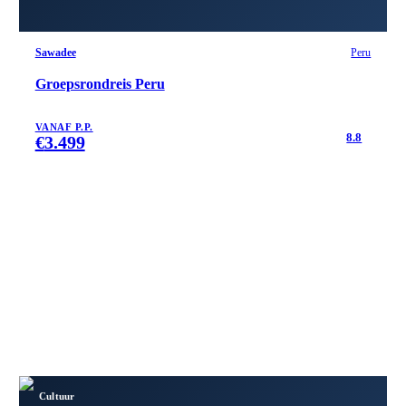
Sawadee
Peru
Groepsrondreis Peru
VANAF P.P.
8.8
€
3.499
Cultuur