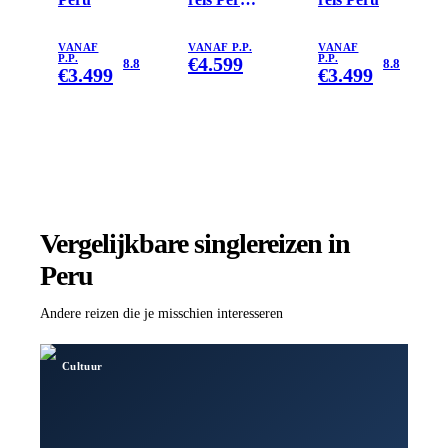
inclusief
Amazone
VANAF
VANAF P.P.
VANAF
P.P.
€
4.599
P.P.
8.8
8.8
€
3.499
€
3.499
Vergelijkbare singlereizen
in
Peru
Andere reizen die je misschien interesseren
Cultuur