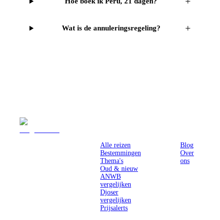
+
Hoe boek ik Peru, 21 dagen?
+
Wat is de annuleringsregeling?
Reizen
Inspiratie
Pr
Alle reizen
Blog
Bestemmingen
Over
Thema's
ons
Oud & nieuw
ANWB
vergelijken
Djoser
vergelijken
Prijsalerts
Singlereizen