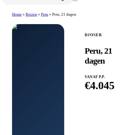
Home
»
Reizen
»
Peru
»
Peru, 21 dagen
DJOSER
Peru, 21
dagen
VANAF P.P.
€
4.045
Boek
bij
Djoser