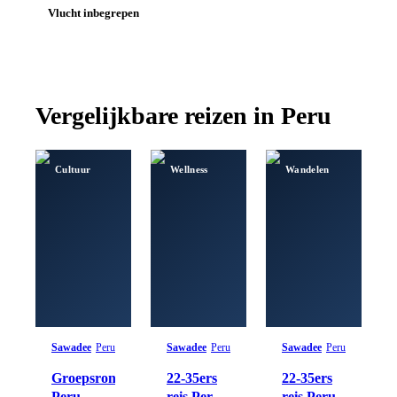
Vlucht inbegrepen
Vergelijkbare reizen in
Peru
Cultuur
Wellness
Wandelen
Sawadee
Peru
Sawadee
Peru
Sawadee
Peru
Groepsrondreis
22-35ers
22-35ers
Peru
reis Peru
reis Peru