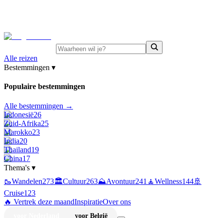
⚡
Juni-deals:
tot 15% korting op singlereizen Portugal &
Griekenland
—
bekijk aanbod
Alle reizen
Bestemmingen
▾
Populaire bestemmingen
Alle bestemmingen →
Indonesië
26
Zuid-Afrika
25
Marokko
23
India
20
Thailand
19
China
17
Thema's
▾
🥾
Wandelen
273
🏛️
Cultuur
263
⛰️
Avontuur
241
🧘
Wellness
144
🚢
Cruise
123
🔥 Vertrek deze maand
Inspiratie
Over ons
voor Nederland
voor België