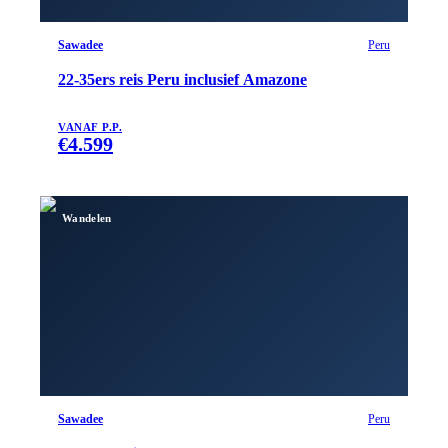
Sawadee
Peru
22-35ers reis Peru inclusief Amazone
VANAF P.P.
€
4.599
Wandelen
Sawadee
Peru