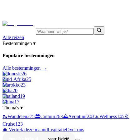
⚡
Juni-deals:
tot 15% korting op singlereizen Portugal &
Griekenland
—
bekijk aanbod
Alle reizen
Bestemmingen
▾
Populaire bestemmingen
Alle bestemmingen →
Indonesië
26
Zuid-Afrika
25
Marokko
23
India
20
Thailand
19
China
17
Thema's
▾
🥾
Wandelen
275
🏛️
Cultuur
263
⛰️
Avontuur
243
🧘
Wellness
145
🚢
Cruise
123
🔥 Vertrek deze maand
Inspiratie
Over ons
voor Nederland
voor België