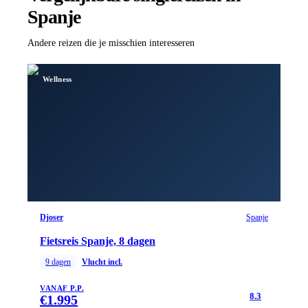
Spanje
Andere reizen die je misschien interesseren
Wellness
Djoser
Spanje
Fietsreis Spanje, 8 dagen
9
dagen
Vlucht incl.
VANAF P.P.
8.3
€
1.995