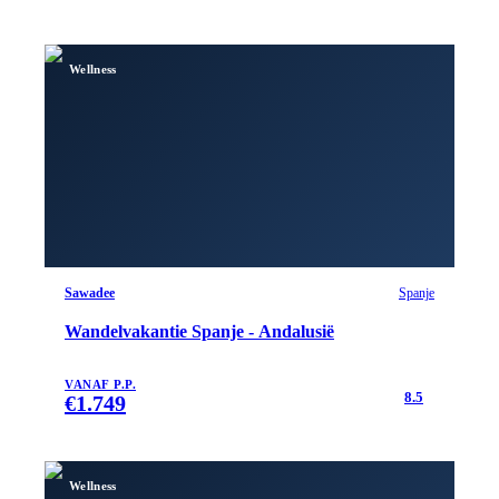
Wellness
Sawadee
Spanje
Wandelvakantie Spanje - Andalusië
VANAF P.P.
8.5
€
1.749
Wellness