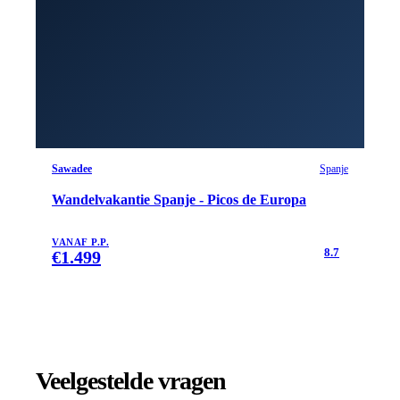
Sawadee
Spanje
Wandelvakantie Spanje - Picos de Europa
VANAF P.P.
8.7
€
1.499
Veelgestelde vragen