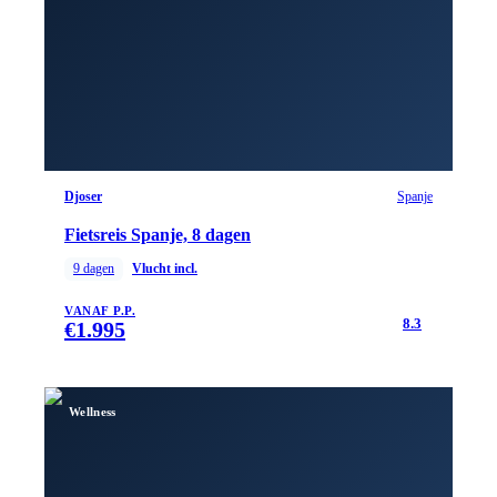
Djoser
Spanje
Fietsreis Spanje, 8 dagen
9
dagen
Vlucht incl.
VANAF P.P.
8.3
€
1.995
Wellness