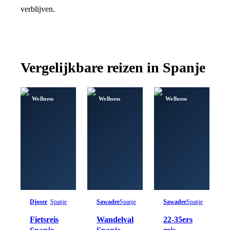
verblijven.
Vergelijkbare reizen in
Spanje
Wellness
Wellness
Wellness
Djoser
Spanje
Sawadee
Spanje
Sawadee
Spanje
Fietsreis
Wandelvakantie
22-35ers