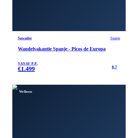
Sawadee
Spanje
Wandelvakantie Spanje - Picos de Europa
VANAF P.P.
8.7
€
1.499
Wellness