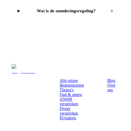
+
Wat is de annuleringsregeling?
Reizen
Inspiratie
Pr
Alle reizen
Blog
Bestemmingen
Over
Thema's
ons
Oud & nieuw
ANWB
vergelijken
Djoser
vergelijken
Prijsalerts
Singlereizen
voor solo-