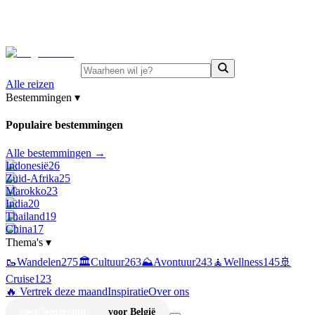
⚡
Juni-deals:
tot 15% korting op singlereizen Portugal &
Griekenland
—
bekijk aanbod
Alle reizen
Bestemmingen
▾
Populaire bestemmingen
Alle bestemmingen →
Indonesië
26
Zuid-Afrika
25
Marokko
23
India
20
Thailand
19
China
17
Thema's
▾
🥾
Wandelen
275
🏛️
Cultuur
263
⛰️
Avontuur
243
🧘
Wellness
145
🚢
Cruise
123
🔥 Vertrek deze maand
Inspiratie
Over ons
voor Nederland
voor België