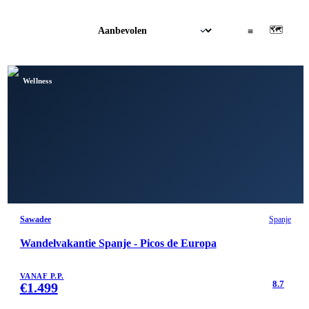
🗺
▦
≡
Wellness
Sawadee
Spanje
Wandelvakantie Spanje - Picos de Europa
VANAF P.P.
8.7
€
1.499