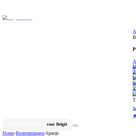
⚡
Ju
A
B
P
A
I
Z
M
I
T
C
T


voor Nederland
voor België
Home
›
Bestemmingen
›
Spanje