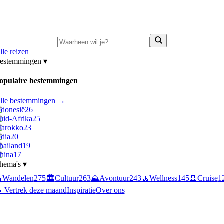
ni-deals:
tot 15% korting op singlereizen Portugal & Griekenland
—
bekijk a
lle reizen
estemmingen
▾
opulaire bestemmingen
lle bestemmingen →
ndonesië
26
uid-Afrika
25
arokko
23
ndia
20
hailand
19
hina
17
hema's
▾

Wandelen
275
🏛️
Cultuur
263
⛰️
Avontuur
243
🧘
Wellness
145
🚢
Cruise
1
 Vertrek deze maand
Inspiratie
Over ons