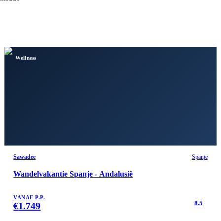
Wellness
Sawadee
Spanje
Wandelvakantie Spanje - Andalusië
VANAF P.P.
8.5
€
1.749