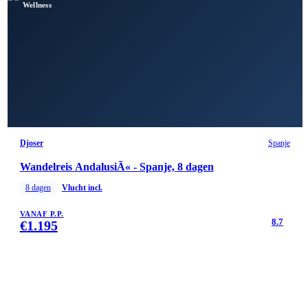
Wellness
Djoser
Spanje
Wandelreis AndalusiÃ« - Spanje, 8 dagen
8
dagen
Vlucht incl.
VANAF P.P.
8.7
€
1.195