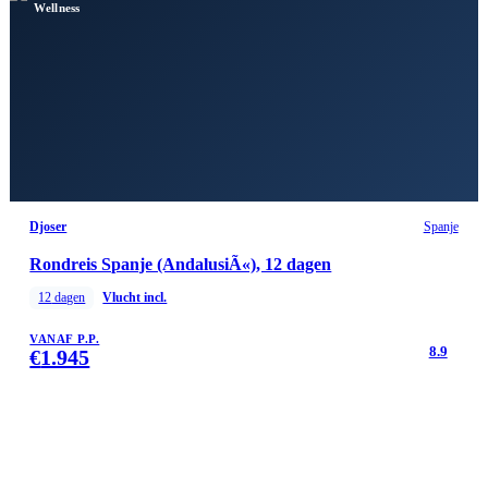
Wellness
Djoser
Spanje
Rondreis Spanje (AndalusiÃ«), 12 dagen
12
dagen
Vlucht incl.
VANAF P.P.
8.9
€
1.945