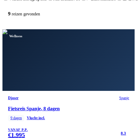
9
reizen
gevonden
Wellness
Djoser
Spanje
Fietsreis Spanje, 8 dagen
9
dagen
Vlucht incl.
VANAF P.P.
8.3
€
1.995