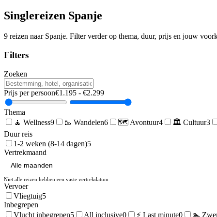
Singlereizen
Spanje
9
reizen naar
Spanje
. Filter verder op thema, duur, prijs en jouw voor
Filters
Zoeken
Prijs per persoon
€
1.195
- €
2.299
Thema
🧘
Wellness
9
🥾
Wandelen
6
🗺️
Avontuur
4
🏛️
Cultuur
3
Duur reis
1-2 weken (8-14 dagen)
5
Vertrekmaand
Niet alle reizen hebben een vaste vertrekdatum
Vervoer
Vliegtuig
5
Inbegrepen
Vlucht inbegrepen
5
All inclusive
0
⚡ Last minute
0
🏊 Zwe