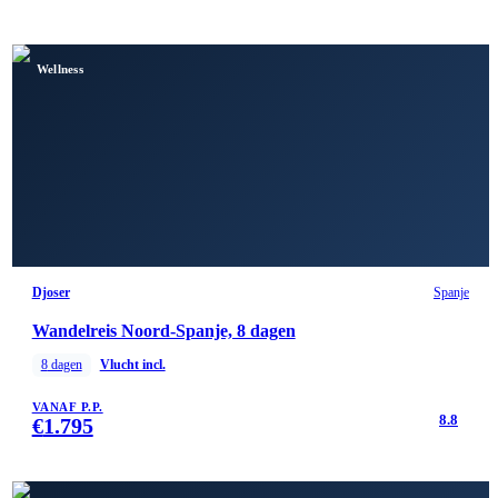
Wellness
Djoser
Spanje
Wandelreis Noord-Spanje, 8 dagen
8
dagen
Vlucht incl.
VANAF P.P.
8.8
€
1.795