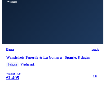
Wellness
Djoser
Spanje
Wandelreis Tenerife & La Gomera - Spanje, 8 dagen
9
dagen
Vlucht incl.
VANAF P.P.
8.8
€
1.495