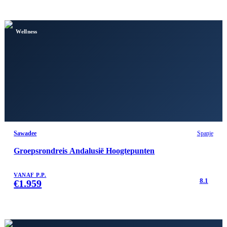
Wellness
Sawadee
Spanje
Groepsrondreis Andalusië Hoogtepunten
VANAF P.P.
8.1
€
1.959