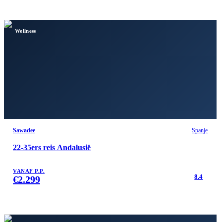
Wellness
Sawadee
Spanje
22-35ers reis Andalusië
VANAF P.P.
8.4
€
2.299