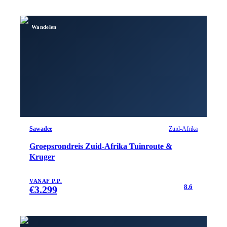
Wandelen
Sawadee
Zuid-Afrika
Groepsrondreis Zuid-Afrika Tuinroute &
Kruger
VANAF P.P.
8.6
€
3.299