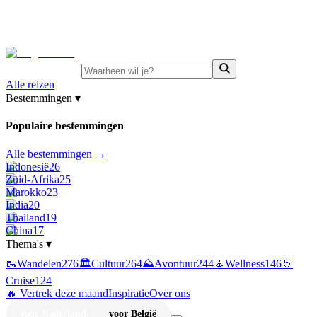
⚡
Juni-deals:
tot 15% korting op singlereizen Portugal &
Griekenland
—
bekijk aanbod
Alle reizen
Bestemmingen
▾
Populaire bestemmingen
Alle bestemmingen →
Indonesië
26
Zuid-Afrika
25
Marokko
23
India
20
Thailand
19
China
17
Thema's
▾
🥾
Wandelen
276
🏛️
Cultuur
264
⛰️
Avontuur
244
🧘
Wellness
146
🚢
Cruise
124
🔥 Vertrek deze maand
Inspiratie
Over ons
voor Nederland
voor België