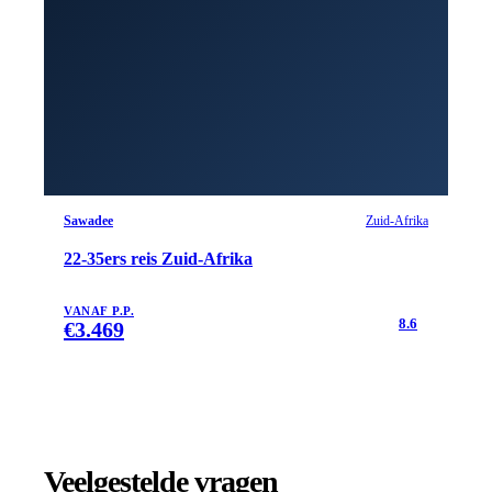
Sawadee
Zuid-Afrika
22-35ers reis Zuid-Afrika
VANAF P.P.
8.6
€
3.469
Veelgestelde vragen