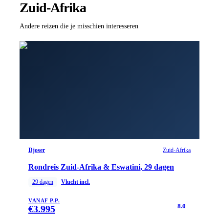
Zuid-Afrika
Andere reizen die je misschien interesseren
Djoser
Zuid-Afrika
Rondreis Zuid-Afrika & Eswatini, 29 dagen
29
dagen
Vlucht incl.
VANAF P.P.
8.0
€
3.995