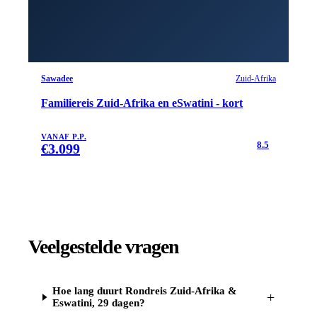
Sawadee
Zuid-Afrika
Familiereis Zuid-Afrika en eSwatini - kort
VANAF P.P.
8.5
€
3.099
Veelgestelde vragen
Hoe lang duurt Rondreis Zuid-Afrika &
+
Eswatini, 29 dagen?