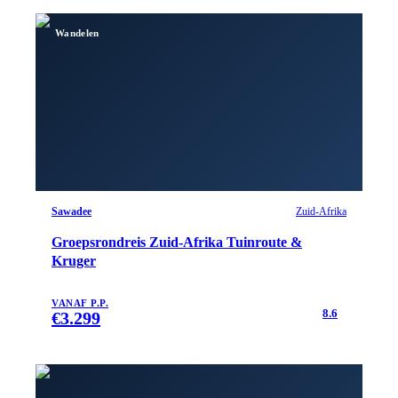
Wandelen
Sawadee
Zuid-Afrika
Groepsrondreis Zuid-Afrika Tuinroute &
Kruger
VANAF P.P.
8.6
€
3.299