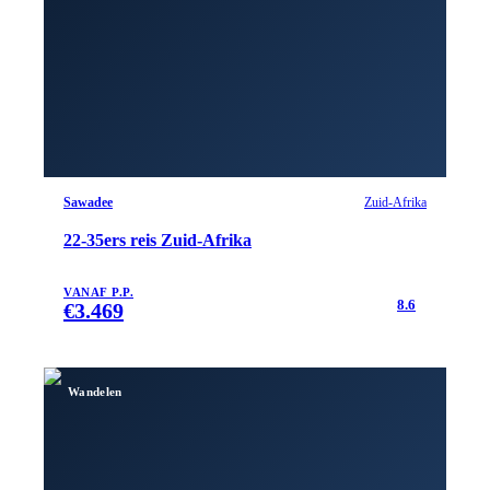
Sawadee
Zuid-Afrika
22-35ers reis Zuid-Afrika
VANAF P.P.
8.6
€
3.469
Wandelen