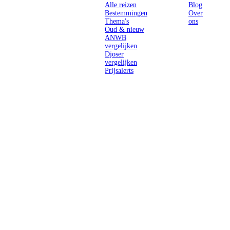
Alle reizen
Blog
Bestemmingen
Over
Thema's
ons
Oud & nieuw
ANWB
vergelijken
Djoser
vergelijken
Prijsalerts
Singlereizen
voor solo-
reizigers uit
Nederland en
België.
Ontmoet
gelijkgestemde
reizigers en
ontdek de
wereld.