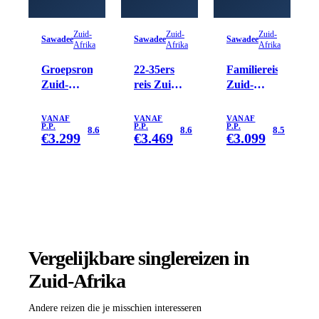
Zuid-
Zuid-
Zuid-
Sawadee
Sawadee
Sawadee
Afrika
Afrika
Afrika
Groepsrondreis
22-35ers
Familiereis
Zuid-
reis Zuid-
Zuid-
Afrika
Afrika
Afrika en
Tuinroute
eSwatini -
VANAF
VANAF
VANAF
P.P.
P.P.
P.P.
& Kruger
kort
8.6
8.6
8.5
€
3.299
€
3.469
€
3.099
Vergelijkbare singlereizen
in
Zuid-Afrika
Andere reizen die je misschien interesseren