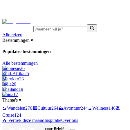
⚡
Juni-deals:
tot 15% korting op singlereizen Portugal &
Griekenland
—
bekijk aanbod
Alle reizen
Bestemmingen
▾
Populaire bestemmingen
Alle bestemmingen →
Indonesië
26
Zuid-Afrika
25
Marokko
23
India
20
Thailand
19
China
17
Thema's
▾
🥾
Wandelen
276
🏛️
Cultuur
264
⛰️
Avontuur
244
🧘
Wellness
146
🚢
Cruise
124
🔥 Vertrek deze maand
Inspiratie
Over ons
voor Nederland
voor België