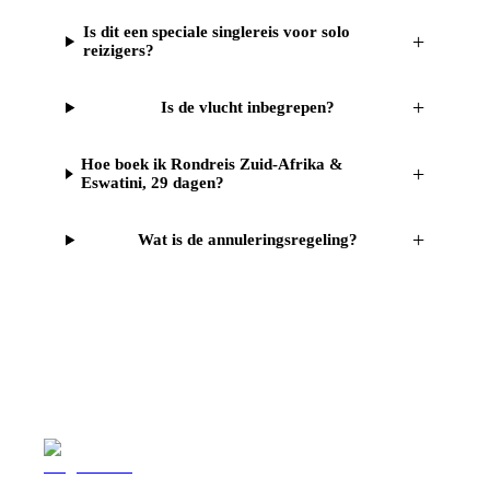
Is dit een speciale singlereis voor solo
+
reizigers?
+
Is de vlucht inbegrepen?
Hoe boek ik Rondreis Zuid-Afrika &
+
Eswatini, 29 dagen?
+
Wat is de annuleringsregeling?
Reizen
Inspiratie
Pr