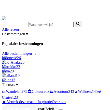
⚡
Juni-deals:
tot 15% korting op singlereizen Portugal &
Griekenland
—
bekijk aanbod
Alle reizen
Bestemmingen
▾
Populaire bestemmingen
Alle bestemmingen →
Indonesië
26
Zuid-Afrika
25
Marokko
23
India
20
Thailand
19
China
17
Thema's
▾
🥾
Wandelen
275
🏛️
Cultuur
263
⛰️
Avontuur
243
🧘
Wellness
145
🚢
Cruise
123
🔥 Vertrek deze maand
Inspiratie
Over ons
voor Nederland
voor België