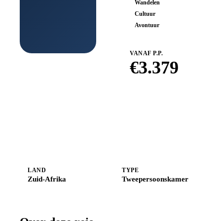
Wandelen
Cultuur
Avontuur
VANAF P.P.
€
3.379
Boek bij
Shoestring
LAND
TYPE
Zuid-Afrika
Tweepersoonskamer