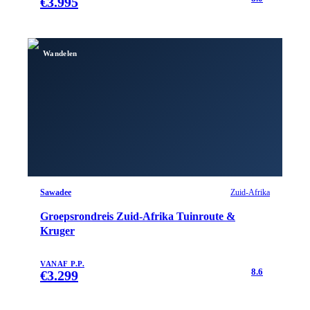
€
3.995
Wandelen
Sawadee
Zuid-Afrika
Groepsrondreis Zuid-Afrika Tuinroute &
Kruger
VANAF P.P.
8.6
€
3.299