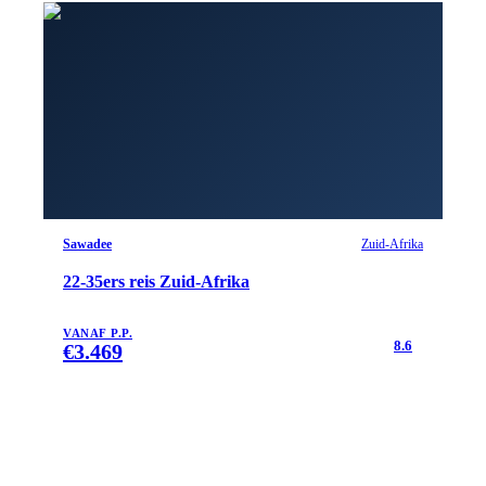
Sawadee
Zuid-Afrika
22-35ers reis Zuid-Afrika
VANAF P.P.
8.6
€
3.469