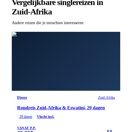
Vergelijkbare singlereizen
in
Zuid-Afrika
Andere reizen die je misschien interesseren
Djoser
Zuid-Afrika
Rondreis Zuid-Afrika & Eswatini, 29 dagen
29
dagen
Vlucht incl.
VANAF P.P.
8.0