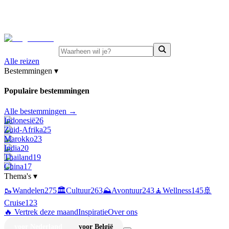
⚡
Juni-deals:
tot 15% korting op singlereizen Portugal &
Griekenland
—
bekijk aanbod
Alle reizen
Bestemmingen
▾
Populaire bestemmingen
Alle bestemmingen →
Indonesië
26
Zuid-Afrika
25
Marokko
23
India
20
Thailand
19
China
17
Thema's
▾
🥾
Wandelen
275
🏛️
Cultuur
263
⛰️
Avontuur
243
🧘
Wellness
145
🚢
Cruise
123
🔥 Vertrek deze maand
Inspiratie
Over ons
voor Nederland
voor België