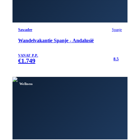
Sawadee
Spanje
Wandelvakantie Spanje - Andalusië
VANAF P.P.
8.5
€
1.749
Wellness