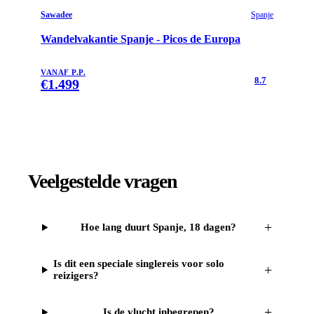
Sawadee
Spanje
Wandelvakantie Spanje - Picos de Europa
VANAF P.P.
8.7
€
1.499
Veelgestelde vragen
+
Hoe lang duurt Spanje, 18 dagen?
Is dit een speciale singlereis voor solo
+
reizigers?
+
Is de vlucht inbegrepen?