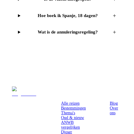
+
Hoe boek ik Spanje, 18 dagen?
+
Wat is de annuleringsregeling?
Reizen
Inspiratie
Pr
Alle reizen
Blog
Bestemmingen
Over
Thema's
ons
Oud & nieuw
ANWB
vergelijken
Djoser