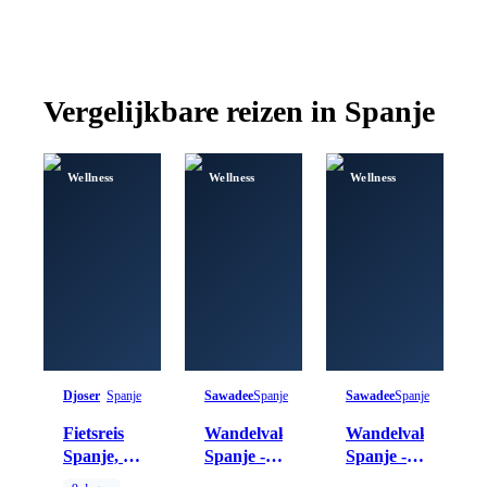
Vergelijkbare reizen in
Spanje
Wellness
Wellness
Wellness
Djoser
Spanje
Sawadee
Spanje
Sawadee
Spanje
Fietsreis
Wandelvakantie
Wandelvakantie
Spanje, 8
Spanje -
Spanje -
dagen
Andalusië
Picos de