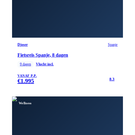
Djoser
Spanje
Fietsreis Spanje, 8 dagen
9
dagen
Vlucht incl.
VANAF P.P.
8.3
€
1.995
Wellness