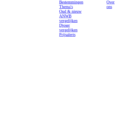
Bestemmingen
Over
Thema's
ons
Oud & nieuw
ANWB
vergelijken
Djoser
vergelijken
Prijsalerts
Singlereizen
voor solo-
reizigers uit
Nederland en
België.
Ontmoet
gelijkgestemde
reizigers en
ontdek de
wereld.
2026 Singletravels.nl & Singletravels.be - De grootste keuze in
singlereizen