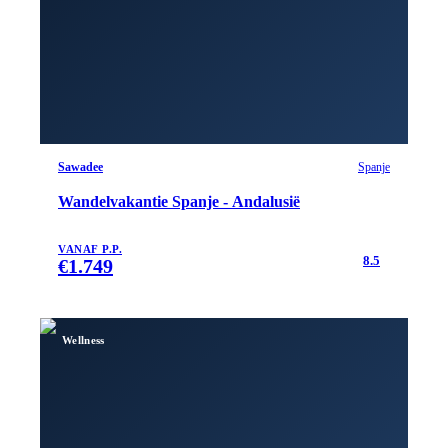
Sawadee
Spanje
Wandelvakantie Spanje - Andalusië
VANAF P.P.
8.5
€
1.749
Wellness