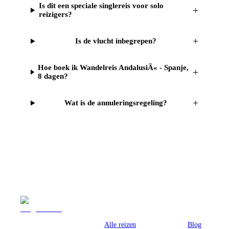
Is dit een speciale singlereis voor solo
+
reizigers?
+
Is de vlucht inbegrepen?
Hoe boek ik Wandelreis AndalusiÃ« - Spanje,
+
8 dagen?
+
Wat is de annuleringsregeling?
Reizen
Inspiratie
Pr
Alle reizen
Blog