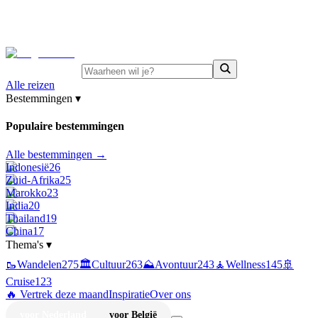
⚡
Juni-deals:
tot 15% korting op singlereizen Portugal &
Griekenland
—
bekijk aanbod
Alle reizen
Bestemmingen
▾
Populaire bestemmingen
Alle bestemmingen →
Indonesië
26
Zuid-Afrika
25
Marokko
23
India
20
Thailand
19
China
17
Thema's
▾
🥾
Wandelen
275
🏛️
Cultuur
263
⛰️
Avontuur
243
🧘
Wellness
145
🚢
Cruise
123
🔥 Vertrek deze maand
Inspiratie
Over ons
voor Nederland
voor België