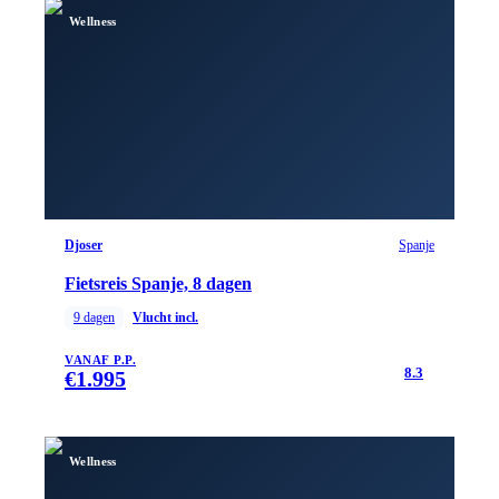
Wellness
Djoser
Spanje
Fietsreis Spanje, 8 dagen
9
dagen
Vlucht incl.
VANAF P.P.
8.3
€
1.995
Wellness