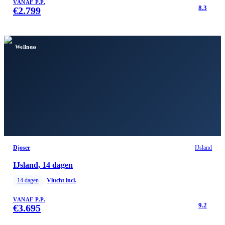
VANAF P.P.
8.3
€
2.799
Wellness
Djoser
IJsland
IJsland, 14 dagen
14
dagen
Vlucht incl.
VANAF P.P.
9.2
€
3.695