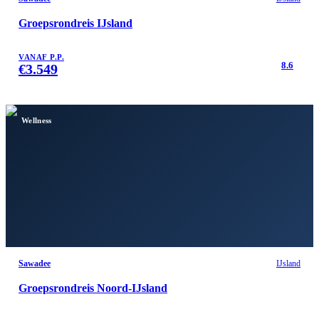
Groepsrondreis IJsland
VANAF P.P.
8.6
€
3.549
Wellness
Sawadee
IJsland
Groepsrondreis Noord-IJsland