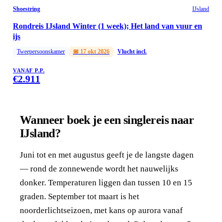
Shoestring
IJsland
Rondreis IJsland Winter (1 week); Het land van vuur en
ijs
Tweepersoonskamer
📅
17 okt 2026
Vlucht incl.
VANAF P.P.
€
2.911
Wanneer boek je een singlereis naar
IJsland?
Juni tot en met augustus geeft je de langste dagen
— rond de zonnewende wordt het nauwelijks
donker. Temperaturen liggen dan tussen 10 en 15
graden. September tot maart is het
noorderlichtseizoen, met kans op aurora vanaf