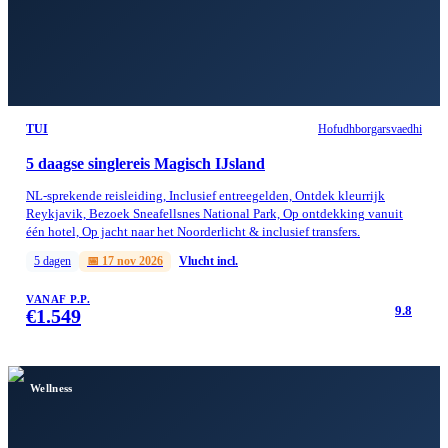
TUI
Hofudhborgarsvaedhi
5 daagse singlereis Magisch IJsland
NL-sprekende reisleiding, Inclusief entreegelden, Ontdek kleurrijk
Reykjavik, Bezoek Sneafellsnes National Park, Op ontdekking vanuit
één hotel, Op jacht naar het Noorderlicht & inclusief transfers.
5
dagen
📅
17 nov 2026
Vlucht incl.
VANAF P.P.
9.8
€
1.549
Wellness