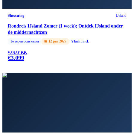
Shoestring
IJsland
Rondreis IJsland Zomer (1 week); Ontdek IJsland onder
de middernachtzon
Tweepersoonskamer
📅
12 jun 2027
Vlucht incl.
VANAF P.P.
€
3.099