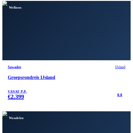
Wellness
Sawadee
IJsland
Groepsrondreis IJsland
VANAF P.P.
8.8
€
2.399
Wandelen