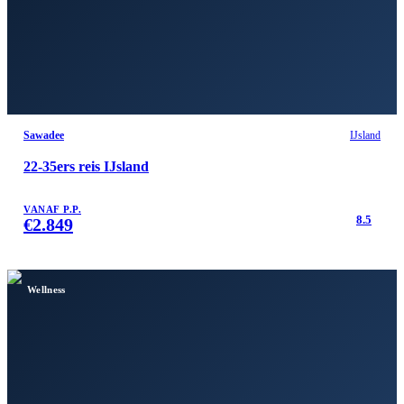
Sawadee
IJsland
22-35ers reis IJsland
VANAF P.P.
8.5
€
2.849
Wellness