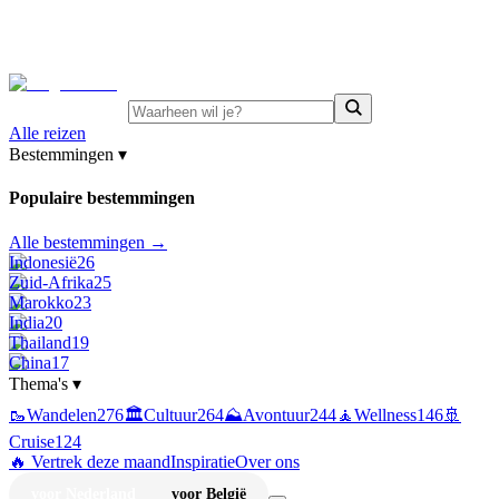
⚡
Juni-deals:
tot 15% korting op singlereizen Portugal &
Griekenland
—
bekijk aanbod
Alle reizen
Bestemmingen
▾
Populaire bestemmingen
Alle bestemmingen →
Indonesië
26
Zuid-Afrika
25
Marokko
23
India
20
Thailand
19
China
17
Thema's
▾
🥾
Wandelen
276
🏛️
Cultuur
264
⛰️
Avontuur
244
🧘
Wellness
146
🚢
Cruise
124
🔥 Vertrek deze maand
Inspiratie
Over ons
voor Nederland
voor België