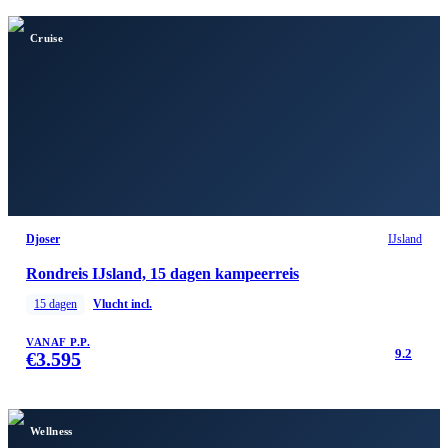
Cruise
Djoser
IJsland
Rondreis IJsland, 15 dagen kampeerreis
15
dagen
Vlucht incl.
VANAF P.P.
9.2
€
3.595
Wellness