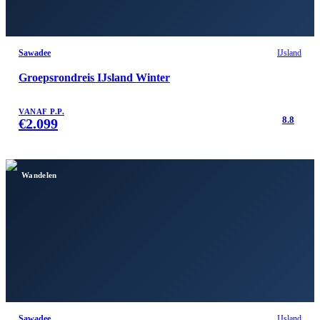
Sawadee
IJsland
Groepsrondreis IJsland Winter
VANAF P.P.
8.8
€
2.099
Wandelen
Sawadee
IJsland