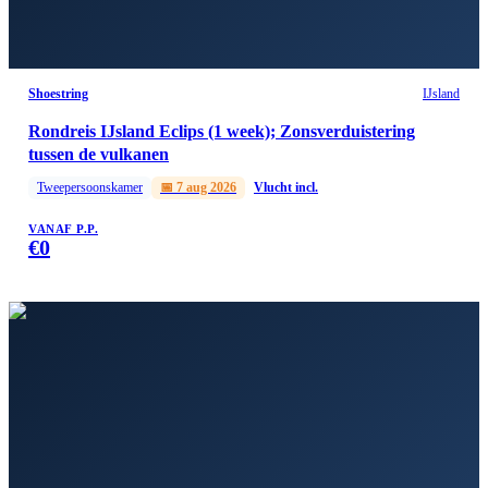
Shoestring
IJsland
Rondreis IJsland Eclips (1 week); Zonsverduistering
tussen de vulkanen
Tweepersoonskamer
📅
7 aug 2026
Vlucht incl.
VANAF P.P.
€
0