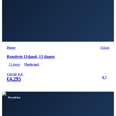
Djoser
IJsland
Rondreis IJsland, 13 dagen
13
dagen
Vlucht incl.
VANAF P.P.
8.7
€
4.295
Wandelen