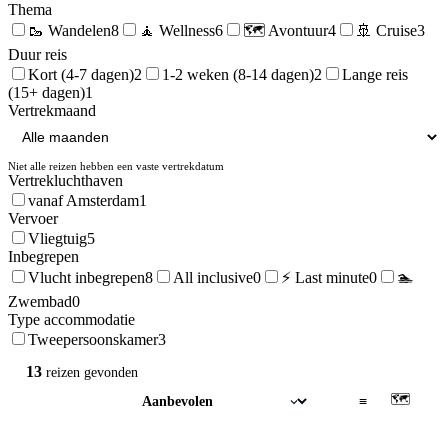
Thema
🥾
Wandelen
8
🧘
Wellness
6
🗺️
Avontuur
4
🚢
Cruise
3
Duur reis
Kort (4-7 dagen)
2
1-2 weken (8-14 dagen)
2
Lange reis
(15+ dagen)
1
Vertrekmaand
Niet alle reizen hebben een vaste vertrekdatum
Vertrekluchthaven
vanaf Amsterdam
1
Vervoer
Vliegtuig
5
Inbegrepen
Vlucht inbegrepen
8
All inclusive
0
⚡ Last minute
0
🏊
Zwembad
0
Type accommodatie
Tweepersoonskamer
3
13
reizen
gevonden
🗺
▦
≡