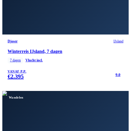
Djoser
IJsland
Winterreis IJsland, 7 dagen
7
dagen
Vlucht incl.
VANAF P.P.
9.0
€
2.395
Wandelen