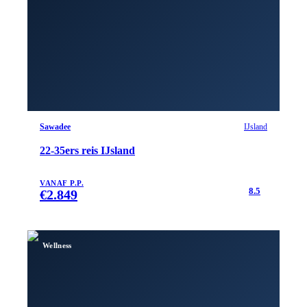
Sawadee
IJsland
22-35ers reis IJsland
VANAF P.P.
8.5
€
2.849
Wellness