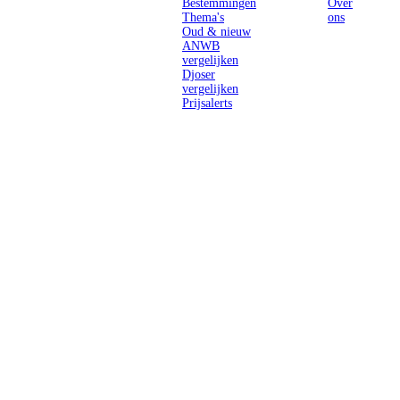
Bestemmingen
Over
Thema's
ons
Oud & nieuw
ANWB
vergelijken
Djoser
vergelijken
Prijsalerts
Singlereizen
voor solo-
reizigers uit
Nederland en
België.
Ontmoet
gelijkgestemde
reizigers en
ontdek de
wereld.
2026 Singletravels.nl & Singletravels.be - De grootste keuze in
singlereizen