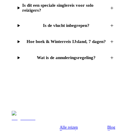
Is dit een speciale singlereis voor solo
+
reizigers?
+
Is de vlucht inbegrepen?
+
Hoe boek ik Winterreis IJsland, 7 dagen?
+
Wat is de annuleringsregeling?
Reizen
Inspiratie
Pr
Alle reizen
Blog