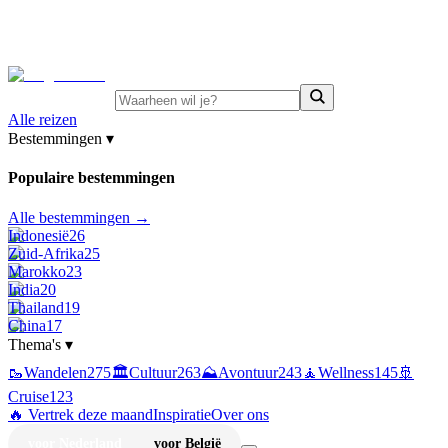
⚡
Juni-deals:
tot 15% korting op singlereizen Portugal &
Griekenland
—
bekijk aanbod
Alle reizen
Bestemmingen
▾
Populaire bestemmingen
Alle bestemmingen →
Indonesië
26
Zuid-Afrika
25
Marokko
23
India
20
Thailand
19
China
17
Thema's
▾
🥾
Wandelen
275
🏛️
Cultuur
263
⛰️
Avontuur
243
🧘
Wellness
145
🚢
Cruise
123
🔥 Vertrek deze maand
Inspiratie
Over ons
voor Nederland
voor België