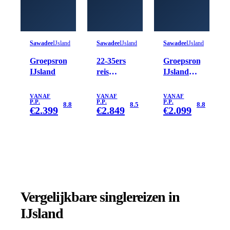
Sawadee
IJsland
Sawadee
IJsland
Sawadee
IJsland
Groepsrondreis
22-35ers
Groepsrondreis
IJsland
reis
IJsland
IJsland
Winter
VANAF
VANAF
VANAF
P.P.
P.P.
P.P.
8.8
8.5
8.8
€
2.399
€
2.849
€
2.099
Vergelijkbare singlereizen
in
IJsland