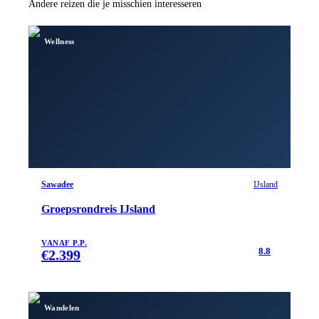
Andere reizen die je misschien interesseren
Wellness
Sawadee
IJsland
Groepsrondreis IJsland
VANAF P.P.
8.8
€
2.399
Wandelen