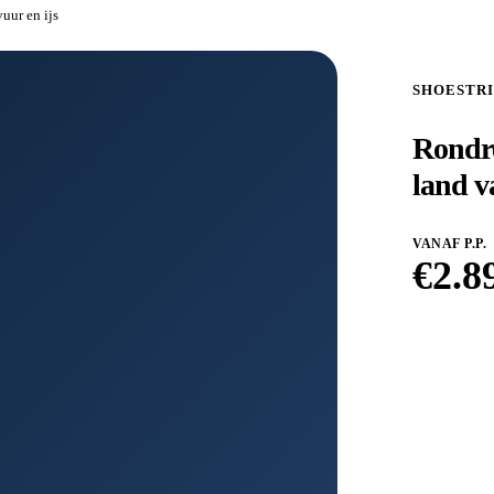
uur en ijs
SHOESTR
Rondre
land v
VANAF P.P.
€
2.8