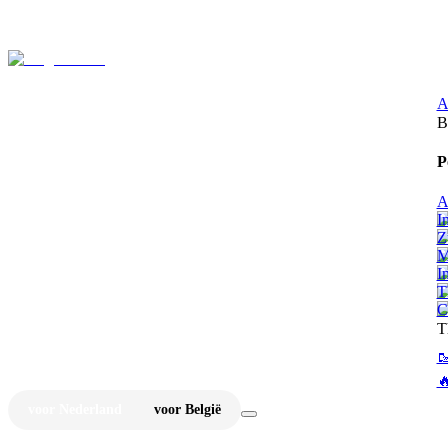
⚡
Ju
A
B
P
A
I
Z
M
I
T
C
T


voor Nederland
voor België