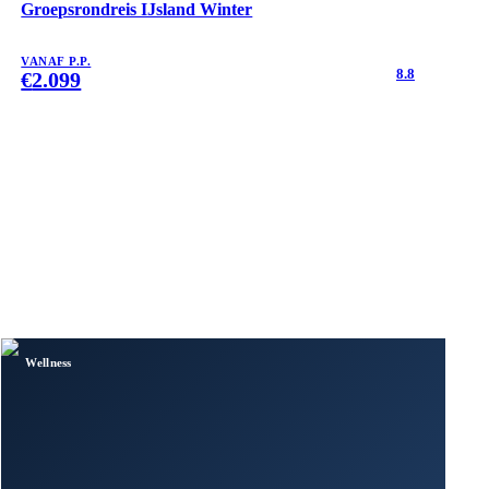
Groepsrondreis IJsland Winter
VANAF P.P.
8.8
€
2.099
Wellness