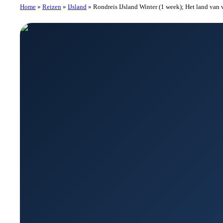
Home
»
Reizen
»
IJsland
»
Rondreis IJsland Winter (1 week); Het land van v