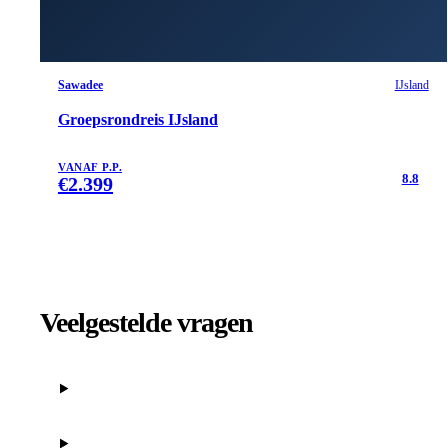
Sawadee
IJsland
Groepsrondreis IJsland
VANAF P.P.
8.8
€
2.399
Veelgestelde vragen