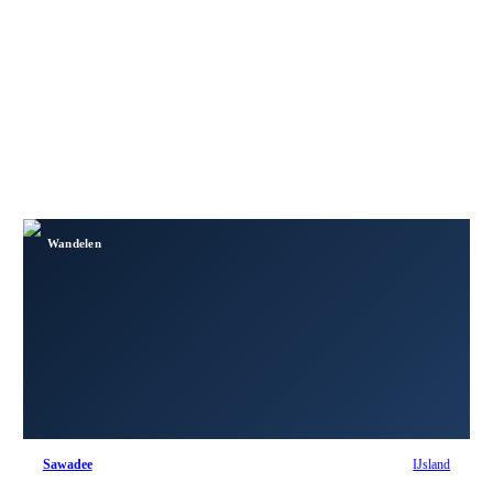
Wandelen
Sawadee
IJsland