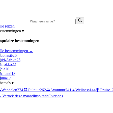
ni-deals:
tot 15% korting op singlereizen Portugal & Griekenland
—
bekijk a
lle reizen
estemmingen
▾
opulaire bestemmingen
lle bestemmingen →
ndonesië
26
uid-Afrika
25
arokko
22
ndia
20
hailand
18
hina
17
hema's
▾

Wandelen
274
🏛️
Cultuur
262
⛰️
Avontuur
241
🧘
Wellness
144
🚢
Cruise
1
 Vertrek deze maand
Inspiratie
Over ons