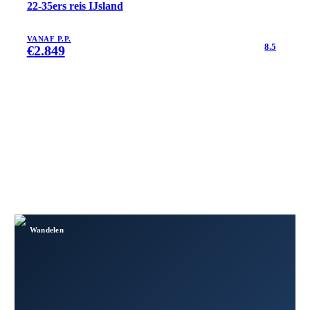
22-35ers reis IJsland
VANAF P.P.
8.5
€
2.849
Wandelen