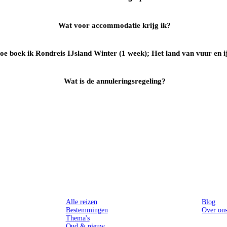
Wat voor accommodatie krijg ik?
oe boek ik Rondreis IJsland Winter (1 week); Het land van vuur en i
Wat is de annuleringsregeling?
Reizen
Inspiratie
Alle reizen
Blog
Bestemmingen
Over on
Thema's
Oud & nieuw