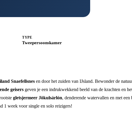
TYPE
Tweepersoonskamer
iland Snaefellsnes
en door het zuiden van IJsland. Bewonder de natuur
ende geisers
geven je een indrukwekkend beeld van de krachten en he
grootste
gletsjermeer Jökulsárlón
, denderende watervallen en met een 
nd 1 week voor single en solo reizigers!