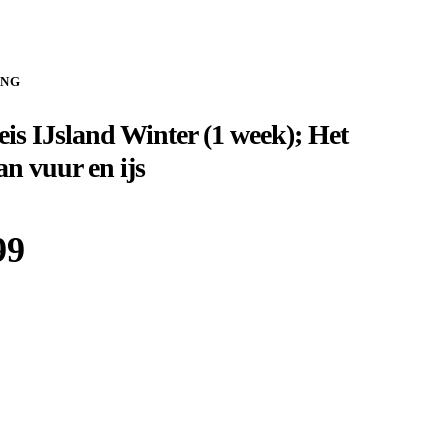
ING
is IJsland Winter (1 week); Het
an vuur en ijs
99
Boek bij
Shoestring