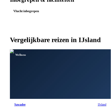
Vlucht inbegrepen
Vergelijkbare reizen in
IJsland
Wellness
Sawadee
IJsland