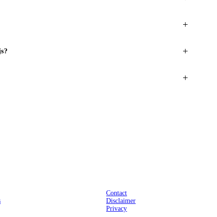
+
+
js?
+
Praktisch
Contact
s
Disclaimer
Privacy