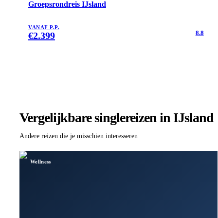
Groepsrondreis IJsland
VANAF P.P.
8.8
€
2.399
Vergelijkbare singlereizen
in IJsland
Andere reizen die je misschien interesseren
Wellness