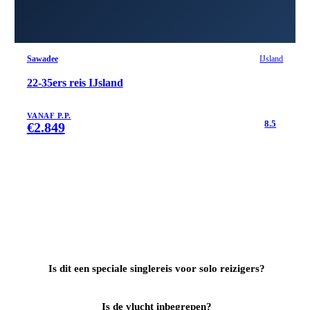
Sawadee
IJsland
22-35ers reis IJsland
VANAF P.P.
8.5
€
2.849
Is dit een speciale singlereis voor solo reizigers?
Is de vlucht inbegrepen?