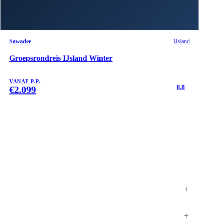
Sawadee
IJsland
Groepsrondreis IJsland Winter
VANAF P.P.
8.8
€
2.099
+
+