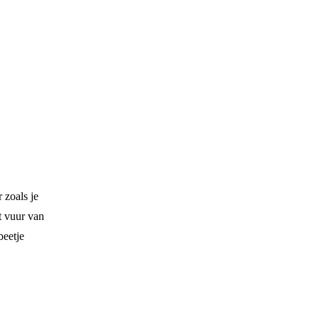
 zoals je
t vuur van
beetje