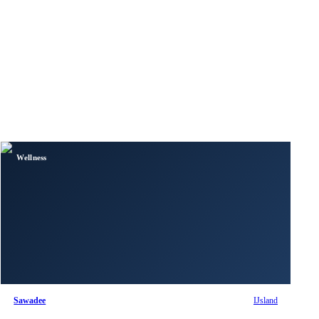
Wellness
Sawadee
IJsland