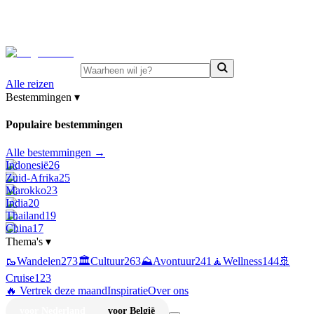
⚡
Juni-deals:
tot 15% korting op singlereizen Portugal &
Griekenland
—
bekijk aanbod
Alle reizen
Bestemmingen
▾
Populaire bestemmingen
Alle bestemmingen →
Indonesië
26
Zuid-Afrika
25
Marokko
23
India
20
Thailand
19
China
17
Thema's
▾
🥾
Wandelen
273
🏛️
Cultuur
263
⛰️
Avontuur
241
🧘
Wellness
144
🚢
Cruise
123
🔥 Vertrek deze maand
Inspiratie
Over ons
voor Nederland
voor België