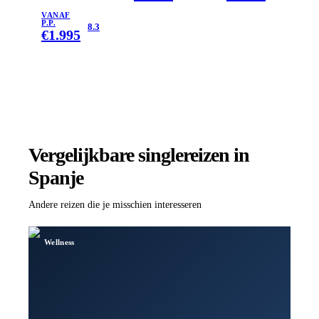
VANAF
P.P.
8.3
€
1.995
Vergelijkbare singlereizen
in
Spanje
Andere reizen die je misschien interesseren
Wellness