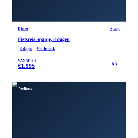
Djoser
Spanje
Fietsreis Spanje, 8 dagen
9
dagen
Vlucht incl.
VANAF P.P.
8.3
€
1.995
Wellness