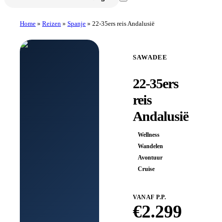
Home
»
Reizen
»
Spanje
»
22-35ers reis Andalusië
SAWADEE
22-35ers
reis
Andalusië
Wellness
Wandelen
Avontuur
Cruise
VANAF P.P.
€
2.299