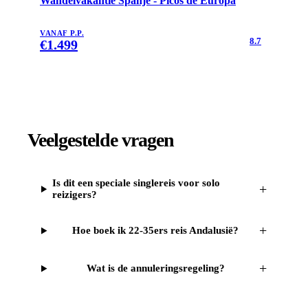
Wandelvakantie Spanje - Picos de Europa
VANAF P.P.
8.7
€
1.499
Veelgestelde vragen
Is dit een speciale singlereis voor solo
+
reizigers?
+
Hoe boek ik 22-35ers reis Andalusië?
+
Wat is de annuleringsregeling?