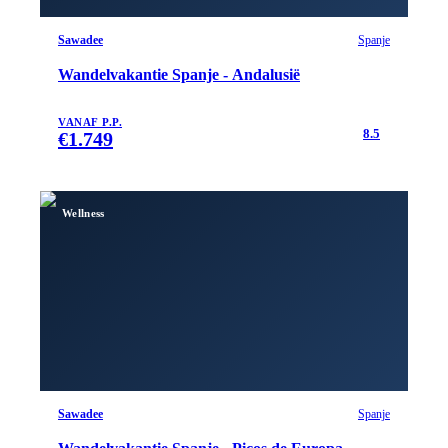
Sawadee
Spanje
Wandelvakantie Spanje - Andalusië
VANAF P.P.
8.5
€
1.749
Wellness
Sawadee
Spanje