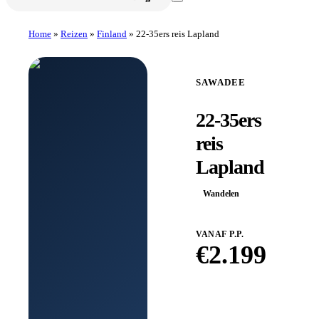
Home
»
Reizen
»
Finland
»
22-35ers reis Lapland
SAWADEE
22-35ers
reis
Lapland
Wandelen
VANAF P.P.
€
2.199
Boek bij