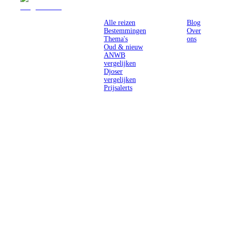
Reizen
Inspiratie
Pr
Alle reizen
Blog
Bestemmingen
Over
Thema's
ons
Oud & nieuw
ANWB
vergelijken
Djoser
vergelijken
Prijsalerts
Singlereizen
voor solo-
reizigers uit
Nederland en
België.
Ontmoet
gelijkgestemde
reizigers en
ontdek de
wereld.