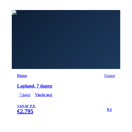
Djoser
Finland
Lapland, 7 dagen
7
dagen
Vlucht incl.
VANAF P.P.
9.1
€
2.795