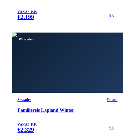
VANAF P.P.
9.0
€
2.199
Wandelen
Sawadee
Finland
Familiereis Lapland Winter
VANAF P.P.
9.0
€
2.329