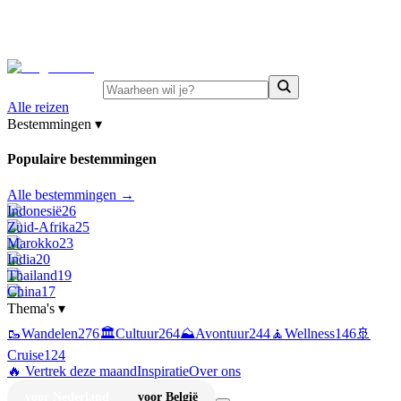
⚡
Juni-deals:
tot 15% korting op singlereizen Portugal &
Griekenland
—
bekijk aanbod
Alle reizen
Bestemmingen
▾
Populaire bestemmingen
Alle bestemmingen →
Indonesië
26
Zuid-Afrika
25
Marokko
23
India
20
Thailand
19
China
17
Thema's
▾
🥾
Wandelen
276
🏛️
Cultuur
264
⛰️
Avontuur
244
🧘
Wellness
146
🚢
Cruise
124
🔥 Vertrek deze maand
Inspiratie
Over ons
voor Nederland
voor België