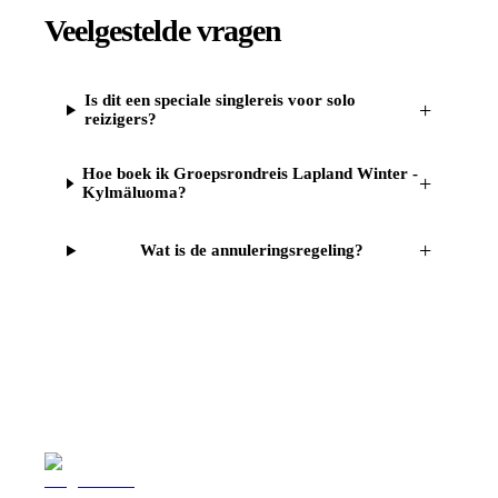
Veelgestelde vragen
Is dit een speciale singlereis voor solo
+
reizigers?
Hoe boek ik Groepsrondreis Lapland Winter -
+
Kylmäluoma?
+
Wat is de annuleringsregeling?
Reizen
Inspiratie
Pr