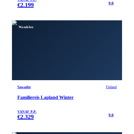
9.0
€
2.199
Wandelen
Sawadee
Finland
Familiereis Lapland Winter
VANAF P.P.
9.0
€
2.329