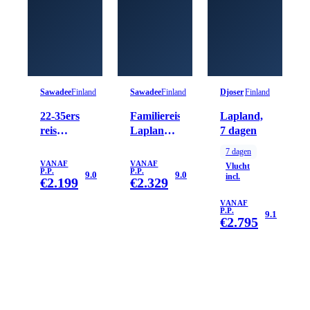
Sawadee
Finland
Sawadee
Finland
Djoser
Finland
22-35ers
Familiereis
Lapland,
reis
Lapland
7 dagen
Lapland
Winter
7
dagen
VANAF
VANAF
Vlucht
P.P.
P.P.
9.0
9.0
incl.
€
2.199
€
2.329
VANAF
P.P.
9.1
€
2.795