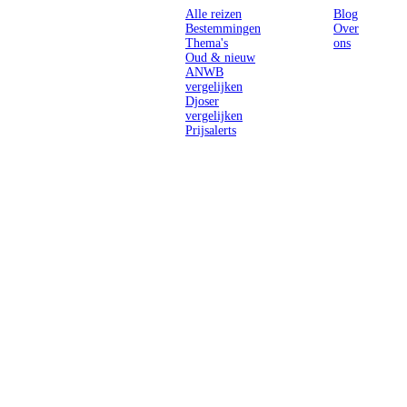
Alle reizen
Blog
Bestemmingen
Over
Thema's
ons
Oud & nieuw
ANWB
vergelijken
Djoser
vergelijken
Prijsalerts
Singlereizen
voor solo-
reizigers uit
Nederland en
België.
Ontmoet
gelijkgestemde
reizigers en
ontdek de
wereld.