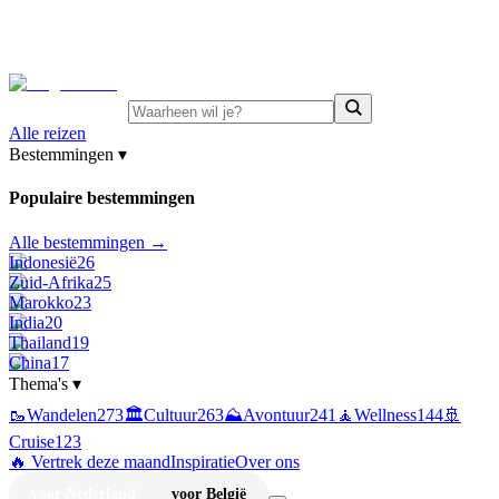
⚡
Juni-deals:
tot 15% korting op singlereizen Portugal &
Griekenland
—
bekijk aanbod
Alle reizen
Bestemmingen
▾
Populaire bestemmingen
Alle bestemmingen →
Indonesië
26
Zuid-Afrika
25
Marokko
23
India
20
Thailand
19
China
17
Thema's
▾
🥾
Wandelen
273
🏛️
Cultuur
263
⛰️
Avontuur
241
🧘
Wellness
144
🚢
Cruise
123
🔥 Vertrek deze maand
Inspiratie
Over ons
voor Nederland
voor België