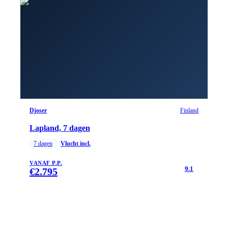
Djoser
Finland
Lapland, 7 dagen
7
dagen
Vlucht incl.
VANAF P.P.
9.1
€
2.795