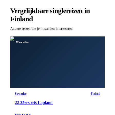
Vergelijkbare singlereizen
in
Finland
Andere reizen die je misschien interesseren
Wandelen
Sawadee
Finland
22-35ers reis Lapland
VANAF P.P.