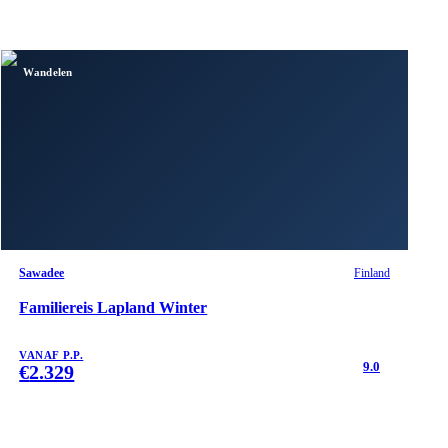
Wandelen
Sawadee
Finland
Familiereis Lapland Winter
VANAF P.P.
9.0
€
2.329