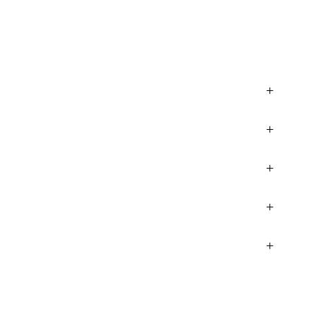
+
+
+
+
+