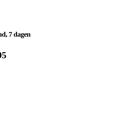
d, 7 dagen
95
Boek bij
Djoser