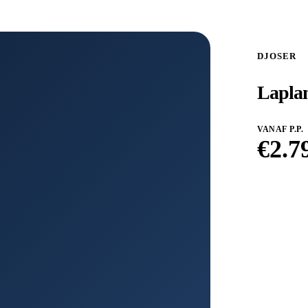
DJOSER
Laplan
VANAF P.P.
€
2.7