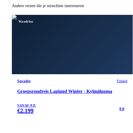
Andere reizen die je misschien interesseren
Wandelen
Sawadee
Finland
Groepsrondreis Lapland Winter - Kylmäluoma
VANAF P.P.
9.0
€
2.199