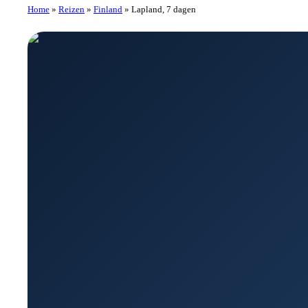
Home
»
Reizen
»
Finland
»
Lapland, 7 dagen