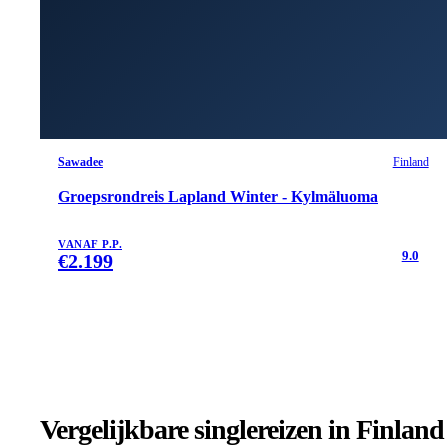
Sawadee
Finland
Groepsrondreis Lapland Winter - Kylmäluoma
VANAF P.P.
9.0
€
2.199
Vergelijkbare singlereizen
in Finland