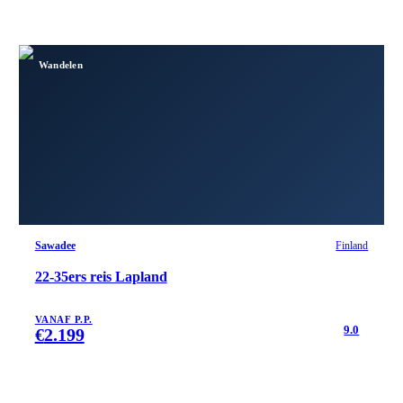
Wandelen
Sawadee
Finland
22-35ers reis Lapland
VANAF P.P.
9.0
€
2.199