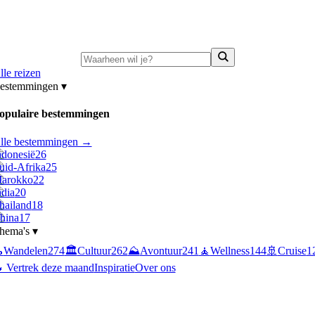
ni-deals:
tot 15% korting op singlereizen Portugal & Griekenland
—
bekijk a
lle reizen
estemmingen
▾
opulaire bestemmingen
lle bestemmingen →
ndonesië
26
uid-Afrika
25
arokko
22
ndia
20
hailand
18
hina
17
hema's
▾

Wandelen
274
🏛️
Cultuur
262
⛰️
Avontuur
241
🧘
Wellness
144
🚢
Cruise
1
 Vertrek deze maand
Inspiratie
Over ons