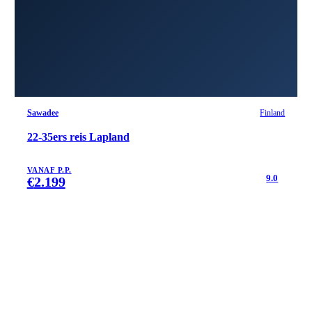
Sawadee
Finland
22-35ers reis Lapland
VANAF P.P.
9.0
€
2.199