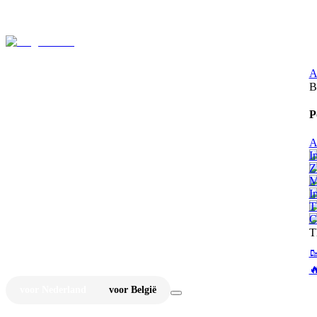
⚡
Ju
A
B
P
A
I
Z
M
I
T
C
T


voor Nederland
voor België