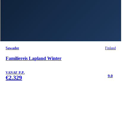
Sawadee
Finland
Familiereis Lapland Winter
VANAF P.P.
9.0
€
2.329