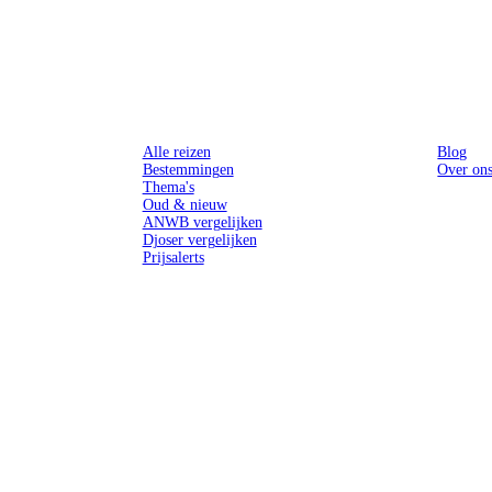
Reizen
Inspiratie
Alle reizen
Blog
Bestemmingen
Over on
Thema's
Oud & nieuw
ANWB vergelijken
Djoser vergelijken
Prijsalerts
n