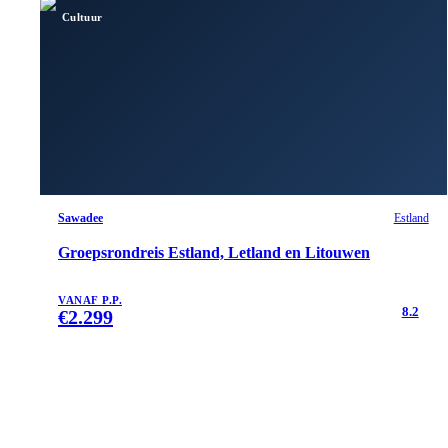
Cultuur
Sawadee
Estland
Groepsrondreis Estland, Letland en Litouwen
VANAF P.P.
8.2
€
2.299