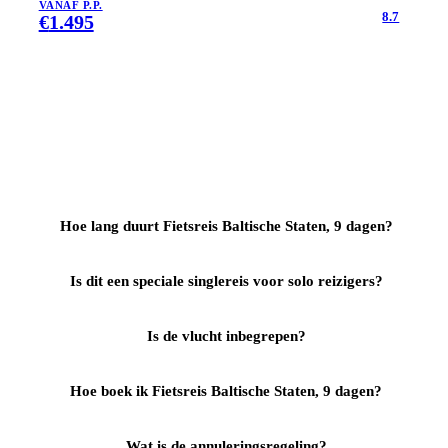
VANAF P.P.
8.7
€
1.495
Hoe lang duurt Fietsreis Baltische Staten, 9 dagen?
Is dit een speciale singlereis voor solo reizigers?
Is de vlucht inbegrepen?
Hoe boek ik Fietsreis Baltische Staten, 9 dagen?
Wat is de annuleringsregeling?