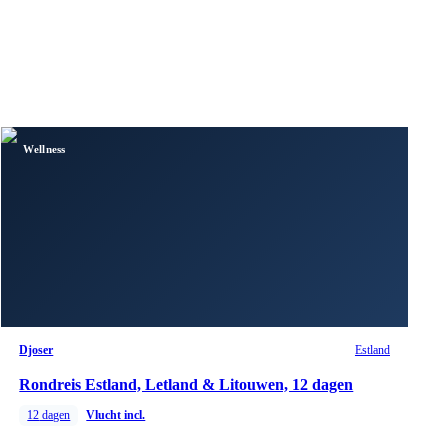
Wellness
Djoser
Estland
Rondreis Estland, Letland & Litouwen, 12 dagen
12
dagen
Vlucht incl.