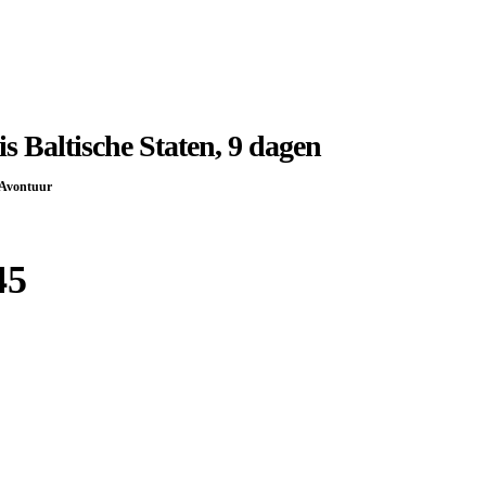
is Baltische Staten, 9 dagen
Avontuur
45
Boek bij
Djoser