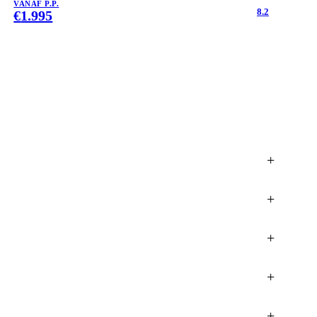
VANAF P.P.
8.2
€
1.995
+
+
+
+
+