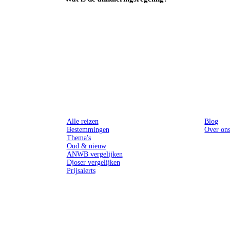
Reizen
Inspiratie
Alle reizen
Blog
Bestemmingen
Over on
Thema's
Oud & nieuw
ANWB vergelijken
Djoser vergelijken
Prijsalerts