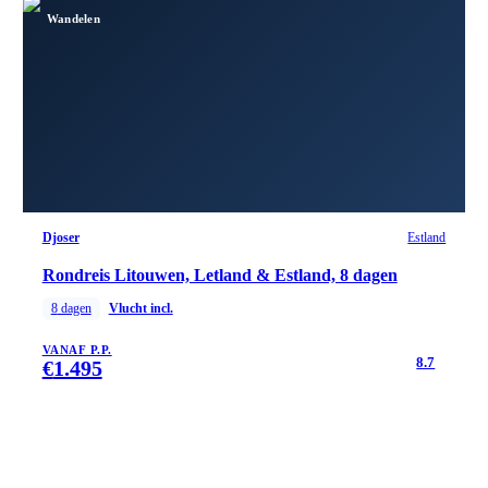
Wandelen
Djoser
Estland
Rondreis Litouwen, Letland & Estland, 8 dagen
8
dagen
Vlucht incl.
VANAF P.P.
8.7
€
1.495