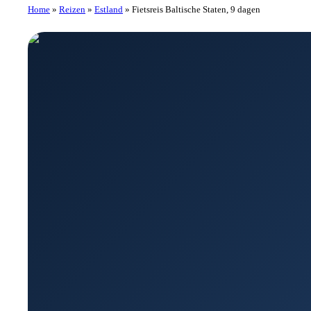
Home
»
Reizen
»
Estland
»
Fietsreis Baltische Staten, 9 dagen