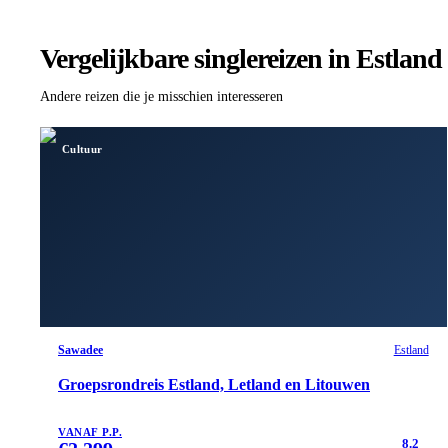
Vergelijkbare singlereizen
in Estland
Andere reizen die je misschien interesseren
Cultuur
Sawadee
Estland
Groepsrondreis Estland, Letland en Litouwen
VANAF P.P.
8.2