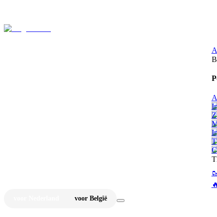
⚡
Ju
A
B
P
A
I
Z
M
I
T
C
T


voor Nederland
voor België