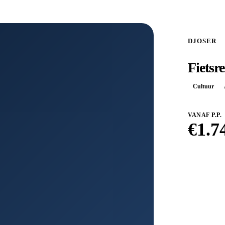
DJOSER
Fietsre
Cultuur
VANAF P.P.
€
1.7