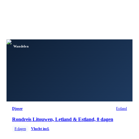
Wandelen
Djoser
Estland
Rondreis Litouwen, Letland & Estland, 8 dagen
8
dagen
Vlucht incl.