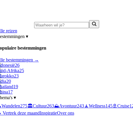
ni-deals:
tot 15% korting op singlereizen Portugal & Griekenland
—
bekijk a
lle reizen
estemmingen
▾
opulaire bestemmingen
lle bestemmingen →
ndonesië
26
uid-Afrika
25
arokko
23
ndia
20
hailand
19
hina
17
hema's
▾

Wandelen
275
🏛️
Cultuur
263
⛰️
Avontuur
243
🧘
Wellness
145
🚢
Cruise
1
 Vertrek deze maand
Inspiratie
Over ons