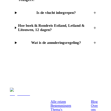
+
Is de vlucht inbegrepen?
Hoe boek ik Rondreis Estland, Letland &
+
Litouwen, 12 dagen?
+
Wat is de annuleringsregeling?
Reizen
Inspiratie
Pr
Alle reizen
Blog
Bestemmingen
Over
Thema's
ons