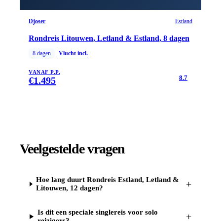
Djoser
Estland
Rondreis Litouwen, Letland & Estland, 8 dagen
8
dagen
Vlucht incl.
VANAF P.P.
8.7
€
1.495
Veelgestelde vragen
Hoe lang duurt Rondreis Estland, Letland &
+
Litouwen, 12 dagen?
Is dit een speciale singlereis voor solo
+
reizigers?