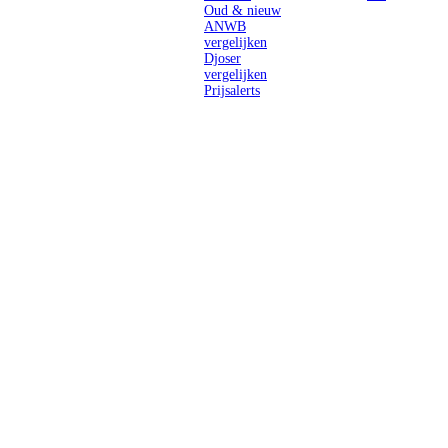
Oud & nieuw
ANWB
vergelijken
Djoser
vergelijken
Prijsalerts
Singlereizen
voor solo-
reizigers uit
Nederland en
België.
Ontmoet
gelijkgestemde
reizigers en
ontdek de
wereld.
2026 Singletravels.nl & Singletravels.be - De grootste keuze in
singlereizen
ANVR partners
SGR aangesloten