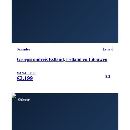
Sawadee
Estland
Groepsrondreis Estland, Letland en Litouwen
VANAF P.P.
8.2
€
2.199
Cultuur