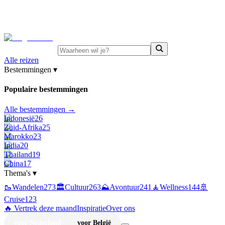
⚡
Juni-deals:
tot 15% korting op singlereizen Portugal &
Griekenland
—
bekijk aanbod
Alle reizen
Bestemmingen
▾
Populaire bestemmingen
Alle bestemmingen →
Indonesië
26
Zuid-Afrika
25
Marokko
23
India
20
Thailand
19
China
17
Thema's
▾
🥾
Wandelen
273
🏛️
Cultuur
263
⛰️
Avontuur
241
🧘
Wellness
144
🚢
Cruise
123
🔥 Vertrek deze maand
Inspiratie
Over ons
voor Nederland
voor België