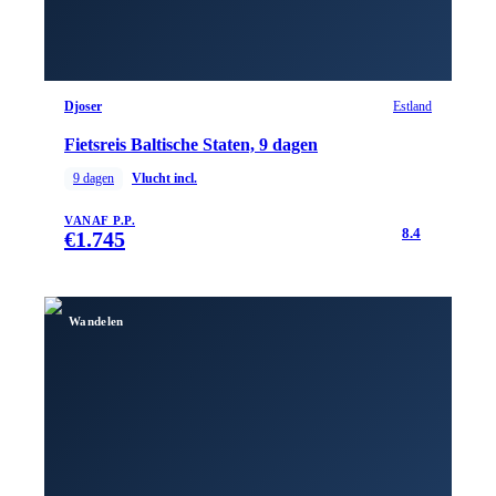
Djoser
Estland
Fietsreis Baltische Staten, 9 dagen
9
dagen
Vlucht incl.
VANAF P.P.
8.4
€
1.745
Wandelen