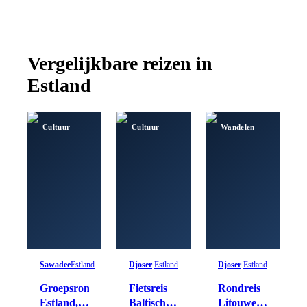
Vergelijkbare reizen in
Estland
Cultuur
Cultuur
Wandelen
Sawadee
Estland
Djoser
Estland
Djoser
Estland
Groepsrondreis
Fietsreis
Rondreis
Estland,
Baltische
Litouwen,