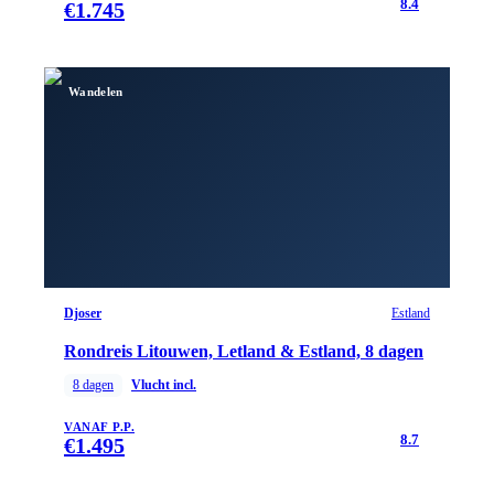
8.4
€
1.745
Wandelen
Djoser
Estland
Rondreis Litouwen, Letland & Estland, 8 dagen
8
dagen
Vlucht incl.
VANAF P.P.
8.7
€
1.495