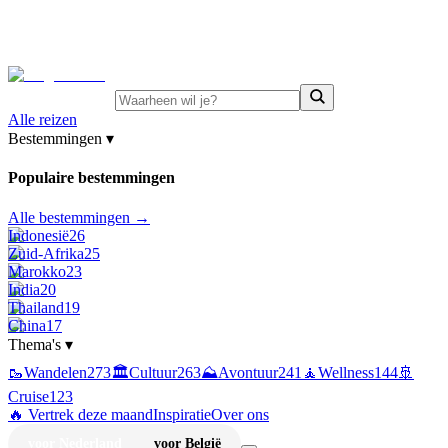
⚡
Juni-deals:
tot 15% korting op singlereizen Portugal &
Griekenland
—
bekijk aanbod
Alle reizen
Bestemmingen
▾
Populaire bestemmingen
Alle bestemmingen →
Indonesië
26
Zuid-Afrika
25
Marokko
23
India
20
Thailand
19
China
17
Thema's
▾
🥾
Wandelen
273
🏛️
Cultuur
263
⛰️
Avontuur
241
🧘
Wellness
144
🚢
Cruise
123
🔥 Vertrek deze maand
Inspiratie
Over ons
voor Nederland
voor België