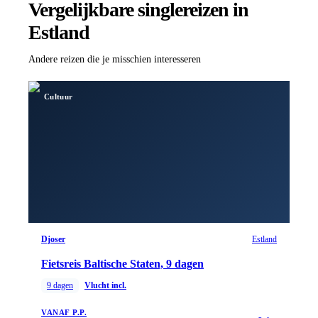
Vergelijkbare singlereizen
in
Estland
Andere reizen die je misschien interesseren
Cultuur
Djoser
Estland
Fietsreis Baltische Staten, 9 dagen
9
dagen
Vlucht incl.
VANAF P.P.