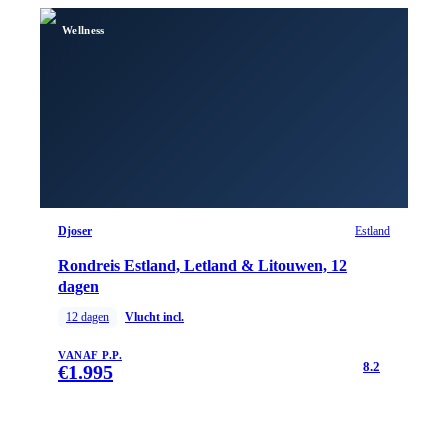
Wellness
Djoser
Estland
Rondreis Estland, Letland & Litouwen, 12
dagen
12
dagen
Vlucht incl.
VANAF P.P.
8.2
€
1.995