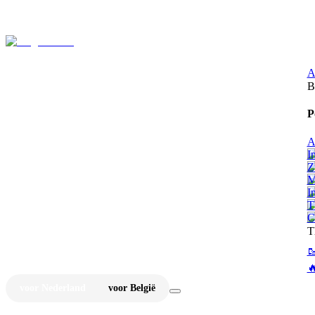
⚡
Ju
A
B
P
A
I
Z
M
I
T
C
T


voor Nederland
voor België