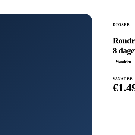
DJOSER
Rondre
8 dage
Wandelen
VANAF P.P.
€
1.4