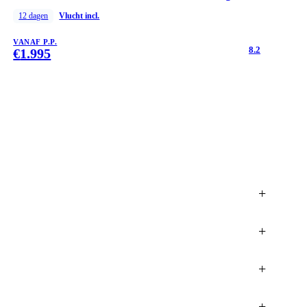
12
dagen
Vlucht incl.
VANAF P.P.
8.2
€
1.995
+
+
+
+