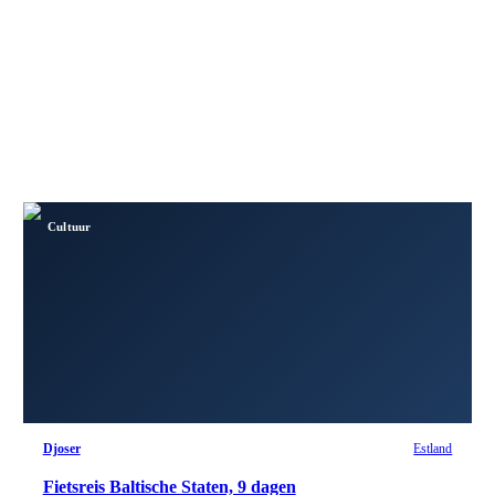
Cultuur
Djoser
Estland
Fietsreis Baltische Staten, 9 dagen