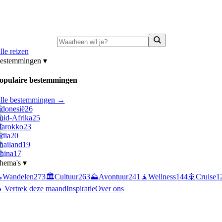
ni-deals:
tot 15% korting op singlereizen Portugal & Griekenland
—
bekijk a
lle reizen
estemmingen
▾
opulaire bestemmingen
lle bestemmingen →
ndonesië
26
uid-Afrika
25
arokko
23
ndia
20
hailand
19
hina
17
hema's
▾

Wandelen
273
🏛️
Cultuur
263
⛰️
Avontuur
241
🧘
Wellness
144
🚢
Cruise
1
 Vertrek deze maand
Inspiratie
Over ons