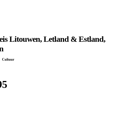
is Litouwen, Letland & Estland,
n
Cultuur
95
Boek bij
Djoser