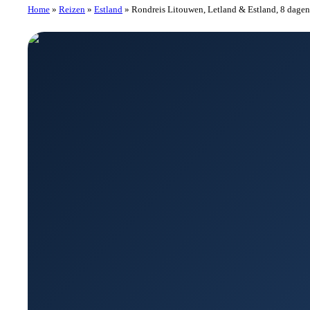
Home
»
Reizen
»
Estland
»
Rondreis Litouwen, Letland & Estland, 8 dagen