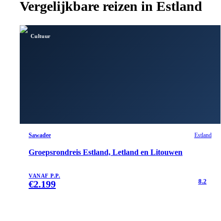
Vergelijkbare reizen in
Estland
Cultuur
Sawadee
Estland
Groepsrondreis Estland, Letland en Litouwen
VANAF P.P.
8.2
€
2.199