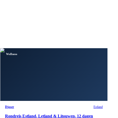
Wellness
Djoser
Estland
Rondreis Estland, Letland & Litouwen, 12 dagen