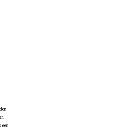
eden,
er.
s een