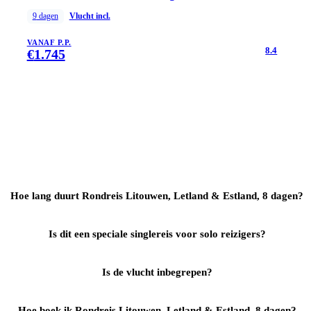
9
dagen
Vlucht incl.
VANAF P.P.
8.4
€
1.745
Hoe lang duurt Rondreis Litouwen, Letland & Estland, 8 dagen?
Is dit een speciale singlereis voor solo reizigers?
Is de vlucht inbegrepen?
Hoe boek ik Rondreis Litouwen, Letland & Estland, 8 dagen?