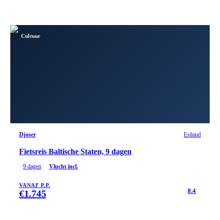
Cultuur
Djoser
Estland
Fietsreis Baltische Staten, 9 dagen
9
dagen
Vlucht incl.
VANAF P.P.
8.4
€
1.745