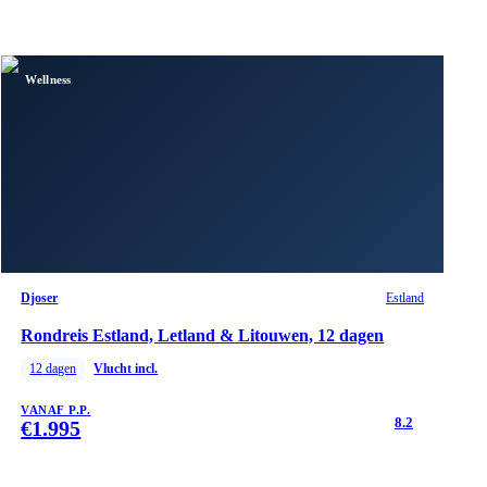
Wellness
Djoser
Estland
Rondreis Estland, Letland & Litouwen, 12 dagen
12
dagen
Vlucht incl.
VANAF P.P.
8.2
€
1.995