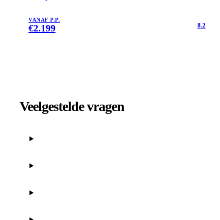
VANAF P.P.
8.2
€
2.199
Veelgestelde vragen