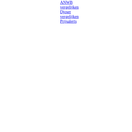
ANWB
vergelijken
Djoser
vergelijken
Prijsalerts
Singlereizen
voor solo-
reizigers uit
Nederland en
België.
Ontmoet
gelijkgestemde
reizigers en
ontdek de
wereld.
2026 Singletravels.nl & Singletravels.be - De grootste keuze in
singlereizen
ANVR partners
SGR aangesloten