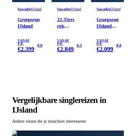
Sawadee
IJsland
Sawadee
IJsland
Sawadee
IJsland
Groepsrondreis
22-35ers
Groepsrondreis
IJsland
reis
IJsland
IJsland
Winter
VANAF
VANAF
VANAF
P.P.
P.P.
P.P.
8.8
8.5
8.8
€
2.399
€
2.849
€
2.099
Vergelijkbare singlereizen
in
IJsland
Andere reizen die je misschien interesseren