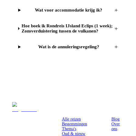
+
Wat voor accommodatie krijg ik?
Hoe boek ik Rondreis IJsland Eclips (1 week);
+
Zonsverduistering tussen de vulkanen?
+
Wat is de annuleringsregeling?
Reizen
Inspiratie
Pr
Alle reizen
Blog
Bestemmingen
Over
Thema's
ons
Oud & nieuw