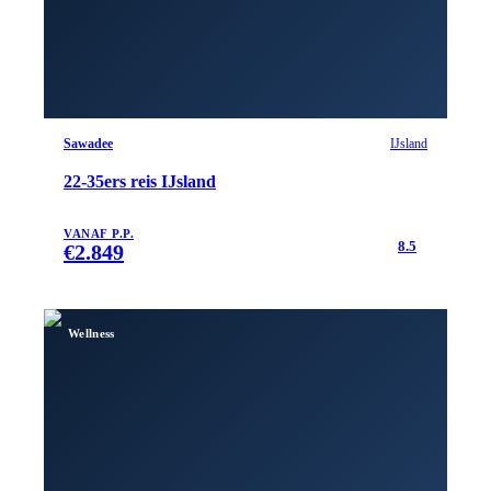
Sawadee
IJsland
22-35ers reis IJsland
VANAF P.P.
8.5
€
2.849
Wellness