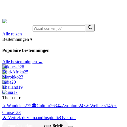
⚡
Juni-deals:
tot 15% korting op singlereizen Portugal &
Griekenland
—
bekijk aanbod
Alle reizen
Bestemmingen
▾
Populaire bestemmingen
Alle bestemmingen →
Indonesië
26
Zuid-Afrika
25
Marokko
23
India
20
Thailand
19
China
17
Thema's
▾
🥾
Wandelen
275
🏛️
Cultuur
263
⛰️
Avontuur
243
🧘
Wellness
145
🚢
Cruise
123
🔥 Vertrek deze maand
Inspiratie
Over ons
voor Nederland
voor België