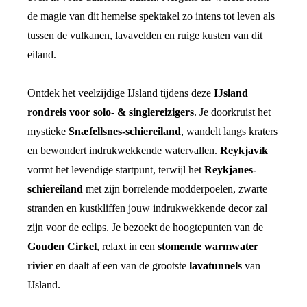
de magie van dit hemelse spektakel zo intens tot leven als
tussen de vulkanen, lavavelden en ruige kusten van dit
eiland.
Ontdek het veelzijdige IJsland tijdens deze
IJsland
rondreis voor solo- & singlereizigers
. Je doorkruist het
mystieke
Snæfellsnes-schiereiland
, wandelt langs kraters
en bewondert indrukwekkende watervallen.
Reykjavík
vormt het levendige startpunt, terwijl het
Reykjanes-
schiereiland
met zijn borrelende modderpoelen, zwarte
stranden en kustkliffen jouw indrukwekkende decor zal
zijn voor de eclips. Je bezoekt de hoogtepunten van de
Gouden Cirkel
, relaxt in een
stomende warmwater
rivier
en daalt af een van de grootste
lavatunnels
van
IJsland.