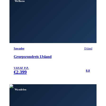
Wellness
Sawadee
IJsland
Groepsrondreis IJsland
VANAF P.P.
8.8
€
2.399
Wandelen