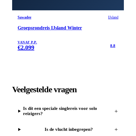
Sawadee
IJsland
Groepsrondreis IJsland Winter
VANAF P.P.
8.8
€
2.099
Veelgestelde vragen
Is dit een speciale singlereis voor solo
+
reizigers?
+
Is de vlucht inbegrepen?