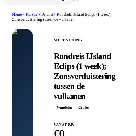
Home
»
Reizen
»
IJsland
»
Rondreis IJsland Eclips (1 week);
Zonsverduistering tussen de vulkanen
SHOESTRING
Rondreis IJsland
Eclips (1 week);
Zonsverduistering
tussen de
vulkanen
Wandelen
Cruise
VANAF P.P.
€
0