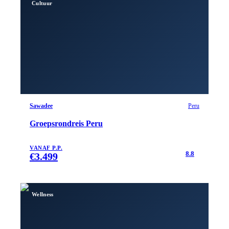
Cultuur
Sawadee
Peru
Groepsrondreis Peru
VANAF P.P.
8.8
€
3.499
Wellness