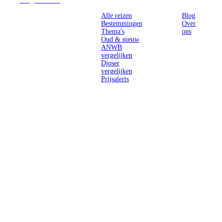
Reizen
Inspiratie
Pr
Alle reizen
Blog
Bestemmingen
Over
Thema's
ons
Oud & nieuw
ANWB
vergelijken
Djoser
vergelijken
Prijsalerts
Singlereizen
voor solo-
reizigers uit
Nederland en
België.
Ontmoet
gelijkgestemde
reizigers en
ontdek de
wereld.