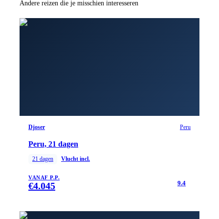
Andere reizen die je misschien interesseren
Djoser
Peru
Peru, 21 dagen
21
dagen
Vlucht incl.
VANAF P.P.
9.4
€
4.045