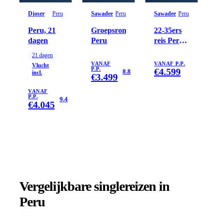
Djoser
Peru
Sawadee
Peru
Sawadee
Peru
Peru, 21
Groepsrondreis
22-35ers
dagen
Peru
reis Peru
inclusief
21
dagen
Amazone
VANAF
VANAF P.P.
Vlucht
P.P.
€
4.599
8.8
incl.
€
3.499
VANAF
P.P.
9.4
€
4.045
Vergelijkbare singlereizen
in
Peru