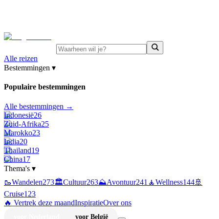
⚡
Juni-deals:
tot 15% korting op singlereizen Portugal &
Griekenland
—
bekijk aanbod
Alle reizen
Bestemmingen
▾
Populaire bestemmingen
Alle bestemmingen →
Indonesië
26
Zuid-Afrika
25
Marokko
23
India
20
Thailand
19
China
17
Thema's
▾
🥾
Wandelen
273
🏛️
Cultuur
263
⛰️
Avontuur
241
🧘
Wellness
144
🚢
Cruise
123
🔥 Vertrek deze maand
Inspiratie
Over ons
voor Nederland
voor België