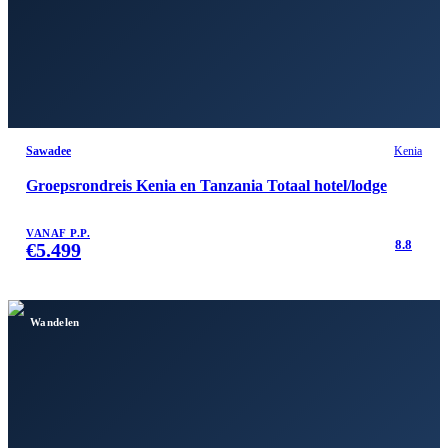
Sawadee
Kenia
Groepsrondreis Kenia en Tanzania Totaal hotel/lodge
VANAF P.P.
8.8
€
5.499
Wandelen