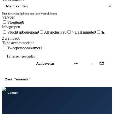
Niet alle reizen hebben een vaste vertrekdatum
Vervoer
Vliegtuig
8
Inbegrepen
Vlucht inbegrepen
9
All inclusive
0
⚡ Last minute
0
🏊
Zwembad
0
Type accommodatie
Tweepersoonskamer
1
17
reizen
gevonden
🗺
▦
≡
Zoek: "tanzania"
×
Cultuur