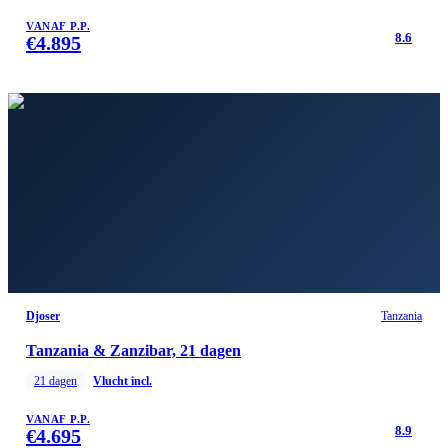
VANAF P.P.
8.6
€
4.895
Djoser
Tanzania
Tanzania & Zanzibar, 21 dagen
21
dagen
Vlucht incl.
VANAF P.P.
8.9
€
4.695