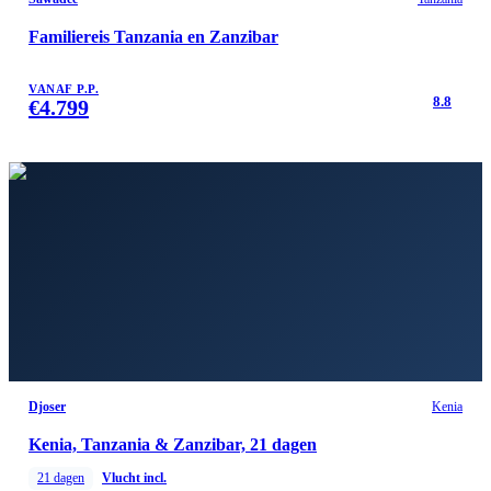
Familiereis Tanzania en Zanzibar
VANAF P.P.
8.8
€
4.799
Djoser
Kenia
Kenia, Tanzania & Zanzibar, 21 dagen
21
dagen
Vlucht incl.