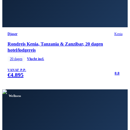
Djoser
Kenia
Rondreis Kenia, Tanzania & Zanzibar, 20 dagen
hotel/lodgereis
20
dagen
Vlucht incl.
VANAF P.P.
8.8
€
4.895
Wellness