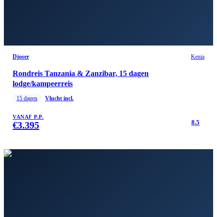
Djoser
Kenia
Rondreis Tanzania & Zanzibar, 15 dagen
lodge/kampeerreis
15
dagen
Vlucht incl.
VANAF P.P.
8.5
€
3.395