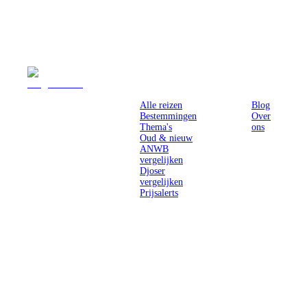
Reizen
Inspiratie
Pr
Alle reizen
Blog
Bestemmingen
Over
Thema's
ons
Oud & nieuw
ANWB
vergelijken
Djoser
vergelijken
Prijsalerts
Singlereizen
voor solo-
reizigers uit
Nederland en
België.
Ontmoet
gelijkgestemde