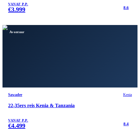
VANAF P.P.
8.6
€
3.999
Avontuur
Sawadee
Kenia
22-35ers reis Kenia & Tanzania
VANAF P.P.
8.4
€
4.499