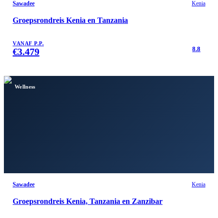
Sawadee
Kenia
Groepsrondreis Kenia en Tanzania
VANAF P.P.
8.8
€
3.479
Wellness
Sawadee
Kenia
Groepsrondreis Kenia, Tanzania en Zanzibar