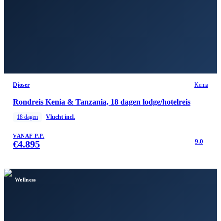
Djoser
Kenia
Rondreis Kenia & Tanzania, 18 dagen lodge/hotelreis
18
dagen
Vlucht incl.
VANAF P.P.
9.0
€
4.895
Wellness