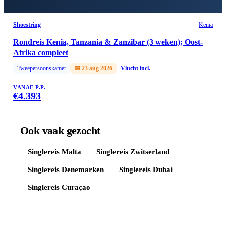
Shoestring
Kenia
Rondreis Kenia, Tanzania & Zanzibar (3 weken); Oost-
Afrika compleet
Tweepersoonskamer
📅
23 aug 2026
Vlucht incl.
VANAF P.P.
€
4.393
Ook vaak gezocht
Singlereis
Malta
Singlereis
Zwitserland
Singlereis
Denemarken
Singlereis
Dubai
Singlereis
Curaçao