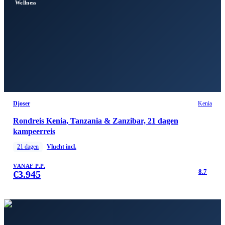
Wellness
Djoser
Kenia
Rondreis Kenia, Tanzania & Zanzibar, 21 dagen
kampeerreis
21
dagen
Vlucht incl.
VANAF P.P.
8.7
€
3.945