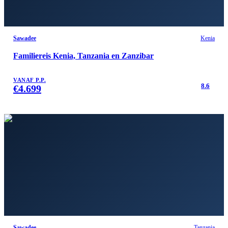
Sawadee
Kenia
Familiereis Kenia, Tanzania en Zanzibar
VANAF P.P.
8.6
€
4.699
Sawadee
Tanzania