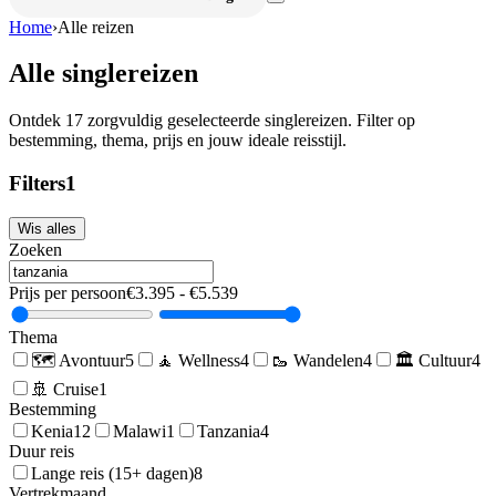
Home
›
Alle reizen
Alle singlereizen
Ontdek
17
zorgvuldig geselecteerde singlereizen. Filter op
bestemming, thema, prijs en jouw ideale reisstijl.
Filters
1
Wis alles
Zoeken
Prijs per persoon
€
3.395
- €
5.539
Thema
🗺️
Avontuur
5
🧘
Wellness
4
🥾
Wandelen
4
🏛️
Cultuur
4
🚢
Cruise
1
Bestemming
Kenia
12
Malawi
1
Tanzania
4
Duur reis
Lange reis (15+ dagen)
8
Vertrekmaand