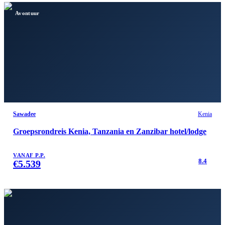
Avontuur
Sawadee
Kenia
Groepsrondreis Kenia, Tanzania en Zanzibar hotel/lodge
VANAF P.P.
8.4
€
5.539