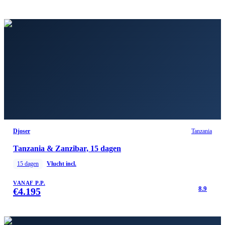
Djoser
Tanzania
Tanzania & Zanzibar, 15 dagen
15
dagen
Vlucht incl.
VANAF P.P.
8.9
€
4.195