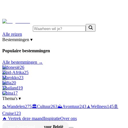
⚡
Juni-deals:
tot 15% korting op singlereizen Portugal &
Griekenland
—
bekijk aanbod
Alle reizen
Bestemmingen
▾
Populaire bestemmingen
Alle bestemmingen →
Indonesië
26
Zuid-Afrika
25
Marokko
23
India
20
Thailand
19
China
17
Thema's
▾
🥾
Wandelen
275
🏛️
Cultuur
263
⛰️
Avontuur
243
🧘
Wellness
145
🚢
Cruise
123
🔥 Vertrek deze maand
Inspiratie
Over ons
voor Nederland
voor België