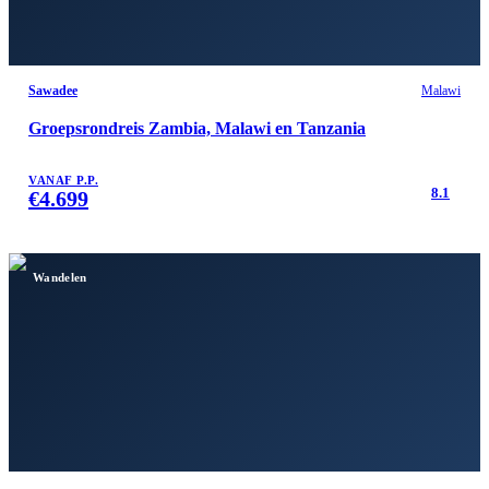
Sawadee
Malawi
Groepsrondreis Zambia, Malawi en Tanzania
VANAF P.P.
8.1
€
4.699
Wandelen