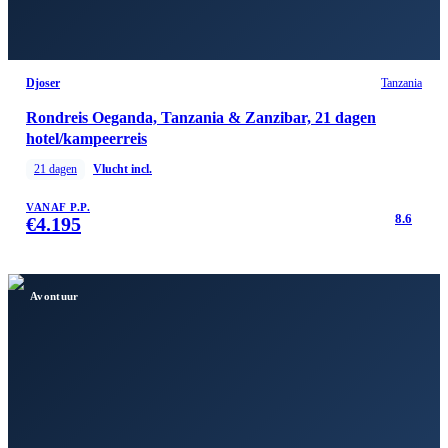
Djoser
Tanzania
Rondreis Oeganda, Tanzania & Zanzibar, 21 dagen
hotel/kampeerreis
21
dagen
Vlucht incl.
VANAF P.P.
8.6
€
4.195
Avontuur